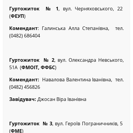
Гуртожиток № 1
, вул. Черняховського, 22
(
ФЕУП
)
Комендант
: Галинська Алла Степанівна, тел.
(0482) 686404
Гуртожиток № 2
, вул. Олександра Невського,
51А (
ФМОІТ, ФФБС
)
Комендант:
Навалова Валентина Іванівна, тел.
(0482) 456826
Завідувач:
Джосан Віра Іванівна
Гуртожиток № 3
, вул. Героїв Пограничників, 5
(
ФМЕ
)