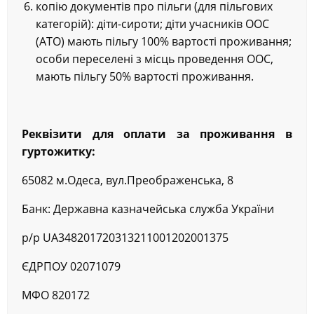
копію документів про пільги (для пільгових
категорій): діти-сироти; діти учасників ООС
(АТО) мають пільгу 100% вартості проживання;
особи переселені з місць проведення ООС,
мають пільгу 50% вартості проживання.
Реквізити для оплати за проживання в
гуртожитку:
65082 м.Одеса, вул.Преображенська, 8
Банк: Державна казначейська служба України
р/р UA348201720313211001202001375
ЄДРПОУ 02071079
МФО 820172