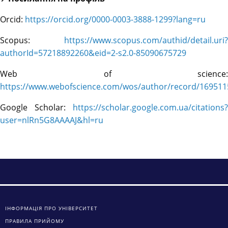
Orcid:
https://orcid.org/0000-0003-3888-1299?lang=ru
Scopus:
https://www.scopus.com/authid/detail.uri?
authorId=57218892260&eid=2-s2.0-85090675729
Web of science:
https://www.webofscience.com/wos/author/record/169511
Google Scholar:
https://scholar.google.com.ua/citations?
user=nlRn5G8AAAAJ&hl=ru
ІНФОРМАЦІЯ ПРО УНІВЕРСИТЕТ
ПРАВИЛА ПРИЙОМУ