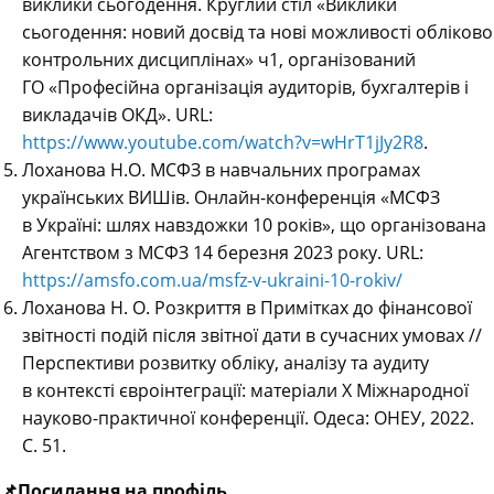
виклики сьогодення. Круглий стіл «Виклики
сьогодення: новий досвід та нові можливості обліково
контрольних дисциплінах» ч1, організований
ГО «Професійна організація аудиторів, бухгалтерів і
викладачів ОКД». URL:
https://www.youtube.com/watch?v=wHrT1jJy2R8
.
Лоханова Н.О. МСФЗ в навчальних програмах
українських ВИШів. Онлайн-конференція «МСФЗ
в Україні: шлях навздожки 10 років», що організована
Агентством з МСФЗ 14 березня 2023 року. URL:
https://amsfo.com.ua/msfz-v-ukraini-10-rokiv/
Лоханова Н. О. Розкриття в Примітках до фінансової
звітності подій після звітної дати в сучасних умовах //
Перспективи розвитку обліку, аналізу та аудиту
в контексті євроінтеграції: матеріали Х Міжнародної
науково-практичної конференції. Одеса: ОНЕУ, 2022.
С. 51.
📌Посилання на профіль