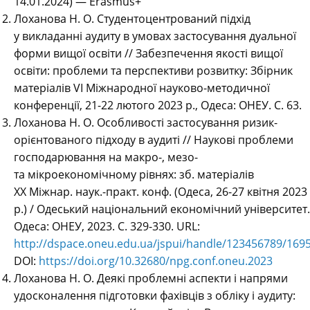
14.01.2024) — Erasmus+
Лоханова Н. О. Студентоцентрований підхід
у викладанні аудиту в умовах застосування дуальної
форми вищої освіти // Забезпечення якості вищої
освіти: проблеми та перспективи розвитку: Збірник
матеріалів VІ Міжнародної науково-методичної
конференції, 21-22 лютого 2023 р., Одеса: ОНЕУ. С. 63.
Лоханова Н. О. Особливості застосування ризик-
орієнтованого підходу в аудиті // Наукові проблеми
господарювання на макро-, мезо-
та мікроекономічному рівнях: зб. матеріалів
ХХ Міжнар. наук.-практ. конф. (Одеса, 26-27 квітня 2023
р.) / Одеський національний економічний університет.
Одеса: ОНЕУ, 2023. С. 329-330. URL:
http://dspace.oneu.edu.ua/jspui/handle/123456789/169
DOI:
https://doi.org/10.32680/npg.conf.oneu.2023
Лоханова Н. О. Деякі проблемні аспекти і напрями
удосконалення підготовки фахівців з обліку і аудиту: