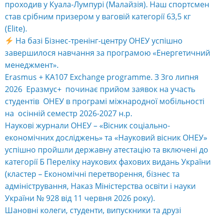
проходив у Куала-Лумпурі (Малайзія). Наш спортсмен
став срібним призером у ваговій категорії 63,5 кг
(Elite).
На базі Бізнес-тренінг-центру ОНЕУ успішно
завершилося навчання за програмою «Енергетичний
менеджмент».
Erasmus + KA107 Exchange programme. З 3го липня
2026 Еразмус+ починає прийом заявок на участь
студентів ОНЕУ в програмі міжнародної мобільності
на осінній семестр 2026-2027 н.р.
Наукові журнали ОНЕУ – «Вісник соціально-
економічних досліджень» та «Науковий вісник ОНЕУ»
успішно пройшли державну атестацію та включені до
категорії Б Переліку наукових фахових видань України
(кластер – Економічні перетворення, бізнес та
адміністрування, Наказ Міністерства освіти і науки
України № 928 від 11 червня 2026 року).
Шановні колеги, студенти, випускники та друзі