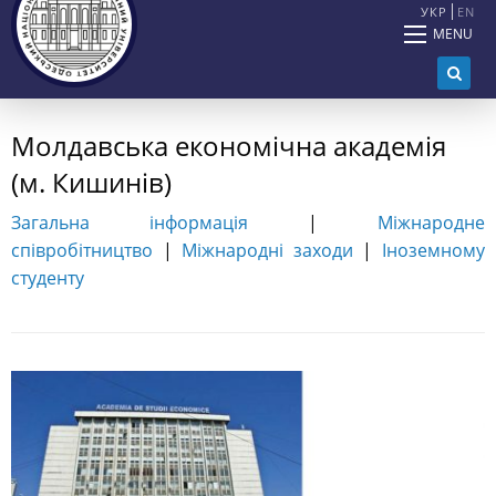
УКР
EN
MENU
Молдавська економічна академія
(м. Кишинів)
Загальна інформація
|
Міжнародне
співробітництво
|
Міжнародні заходи
|
Іноземному
студенту