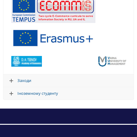
Заходи
Іноземному студенту