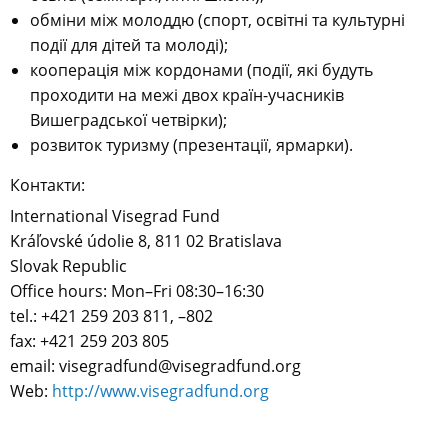
обміни між молоддю (спорт, освітні та культурні
події для дітей та молоді);
кооперація між кордонами (події, які будуть
проходити на межі двох країн-учасників
Вишеградської четвірки);
розвиток туризму (презентації, ярмарки).
Контакти:
International Visegrad Fund
Kráľovské údolie 8, 811 02 Bratislava
Slo­vak Republic
Office hours: Mon–Fri 08:30–16:30
tel.: +421 259 203 811, –802
fax: +421 259 203 805
email: visegradfund@visegradfund.org
Web:
http://www.visegradfund.org