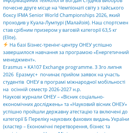
інформаційних технологій Богдан Студнєв виборов
почесне друге місце на Чемпіонаті світу з тайського
боксу IFMA Senior World Championships 2026, який
проходив у Куала-Лумпурі (Малайзія). Наш спортсмен
став срібним призером у ваговій категорії 63,5 кг
(Elite).
На базі Бізнес-тренінг-центру ОНЕУ успішно
завершилося навчання за програмою «Енергетичний
менеджмент».
Erasmus + KA107 Exchange programme. З 3го липня
2026 Еразмус+ починає прийом заявок на участь
студентів ОНЕУ в програмі міжнародної мобільності
на осінній семестр 2026-2027 н.р.
Наукові журнали ОНЕУ – «Вісник соціально-
економічних досліджень» та «Науковий вісник ОНЕУ»
успішно пройшли державну атестацію та включені до
категорії Б Переліку наукових фахових видань України
(кластер – Економічні перетворення, бізнес та