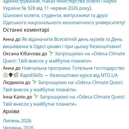
адміністрування, Наказ Міністерства освіти і науки
України № 928 від 11 червня 2026 року).
Шановні колеги, студенти, випускники та друзі
Одеського національного економічного університету!
Останні коментарі
Анна
до
Як відзначити Всесвітній день музеїв та День
вишиванки в Одесі цікаво і при цьому безкоштовно!
Оксана Кібачова
до
Запрошуємо на «Odesa Climate
Quest: Твій внесок у майбутнє планети»
Анна
до
Навчальна програма: Готельне господарство
RapidSkills — безкоштовні курси від NTO.UA
Людмила
до
Запрошуємо на «Odesa Climate Quest:
Твій внесок у майбутнє планети»
Інна Калін
до
Запрошуємо на «Odesa Climate Quest:
Твій внесок у майбутнє планети»
Архіви
Липень 2026
Червень 2026