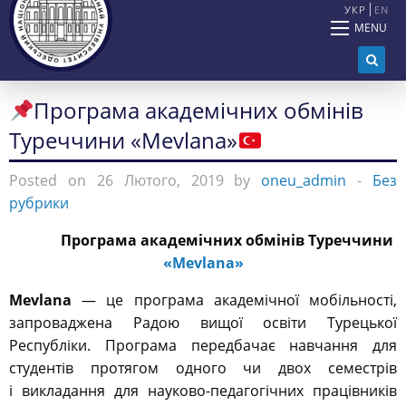
УКР
EN
MENU
Програма академічних обмінів
Туреччини «Mevlana»
Posted on 26 Лютого, 2019 by
oneu_admin
-
Без
рубрики
Програма
академічних обмінів Туреччини
«Mevlana»
Mevlana
— це програма академічної мобільності,
запроваджена Радою вищої освіти Турецької
Республіки. Програма передбачає навчання для
студентів протягом одного чи двох семестрів
і викладання для науково-педагогічних працівників