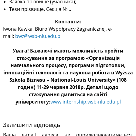
Заявка прізвище (учасника);
Тези прізвище. Секція №…
Контакти:
Iwona Kawka, Biuro Współpracy Zagranicznej, e-
mail:
bwz@wsb-nlu.edu.pl
Увага! Бажаючі мають можливість пройти
стажування
за програмою «Організація
навчального процесу, програми підготовки,
інноваційні технології та наукова робота в Wyższa
Szkoła Biznesu – National-Louis University» (108
годин) 11-29 червня 2018р. Деталі щодо
стажування дивиться на сайті
університету:
www.internship.wsb-nlu.edu.pl
Залишити відповідь
Ваша e-mail адреса не оприлюднюватиметься.