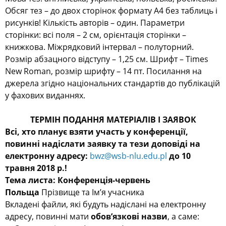
Обсяг тез – до двох сторінок формату А4 без таблиць і
рисунків! Кількість авторів – один. Параметри
сторінки: всі поля – 2 см, орієнтація сторінки –
книжкова. Міжрядковий інтервал – полуторний.
Розмір абзацного відступу – 1,25 см. Шрифт – Times
New Roman, розмір шрифту – 14 пт. Посилання на
джерела згідно національних стандартів до публікацій
у фахових виданнях.
ТЕРМІН ПОДАННЯ МАТЕРІАЛІВ І ЗАЯВОК
Всі, хто планує взяти участь у конференції,
повинні надіслати заявку
та тези доповіді на
електронну адресу:
bwz@wsb-nlu.edu.pl
до 10
травня 2018 р.!
Тема листа: Конференція-червень
Польща
Прізвище та Ім’я учасника
Вкладені файли, які будуть надіслані на електронну
адресу, повинні мати
обов’язкові назви
, а саме: