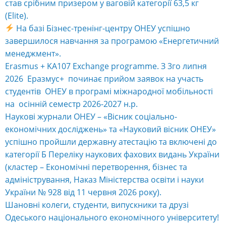
став срібним призером у ваговій категорії 63,5 кг
(Elite).
На базі Бізнес-тренінг-центру ОНЕУ успішно
завершилося навчання за програмою «Енергетичний
менеджмент».
Erasmus + KA107 Exchange programme. З 3го липня
2026 Еразмус+ починає прийом заявок на участь
студентів ОНЕУ в програмі міжнародної мобільності
на осінній семестр 2026-2027 н.р.
Наукові журнали ОНЕУ – «Вісник соціально-
економічних досліджень» та «Науковий вісник ОНЕУ»
успішно пройшли державну атестацію та включені до
категорії Б Переліку наукових фахових видань України
(кластер – Економічні перетворення, бізнес та
адміністрування, Наказ Міністерства освіти і науки
України № 928 від 11 червня 2026 року).
Шановні колеги, студенти, випускники та друзі
Одеського національного економічного університету!