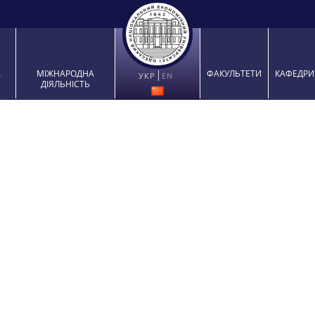
ВА
МІЖНАРОДНА
ФАКУЛЬТЕТИ
КАФЕД
УКР
EN
ТА
ДІЯЛЬНІСТЬ

і
в
с
C
Л
с
(
⚡