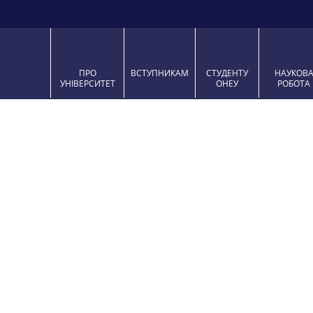
ПРО
ВСТУПНИКАМ
СТУДЕНТУ
НАУКО
УНІВЕРСИТЕТ
ОНЕУ
РОБО
IMG_7279
Posted on 25 Грудня, 2021 by
oneu_admin
-