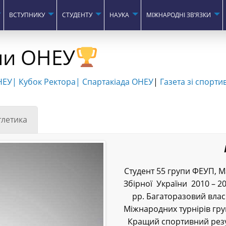
ВСТУПНИКУ
СТУДЕНТУ
НАУКА
МІЖНАРОДНІ ЗВ’ЯЗКИ
ни ОНЕУ
НЕУ
|
Кубок Ректора
|
Спартакіада ОНЕУ
|
Газета зі спорти
тлетика
Cтудент 55 групи ФЕУП, М
Збірної України 2010 – 20
рр. Багаторазовий влас
Міжнародних турнірів гру
Кращий спортивний резуль