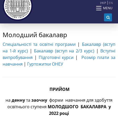
УКР
EN
MENU
Молодший бакалавр
Спеціальності та освітні програми
|
Бакалавр (вступ
на 1-й курс)
|
Бакалавр (вступ на 2/3 курс)
|
Вступні
випробування
|
Підготовчі курси
|
Розмір плати за
навчання
|
Гуртожитки ОНЕУ
ПРИЙОМ
на
денну
та
заочну
форми навчання для здобуття
освітнього ступеня
МОЛОДШОГО БАКАЛАВРА у
2022 році