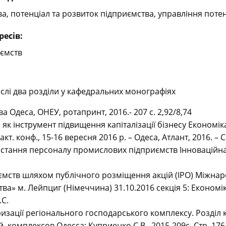
а, потенціал та розвиток підприємства, управління пот
ресів:
иємств
числі два розділи у кафедральних монографіях
 Одеса, ОНЕУ, ротапринт, 2016.- 207 с. 2,92/8,74
 як інструмент підвищення капіталізації бізнесу Економік
т. конф., 15-16 вересня 2016 р. – Одеса, Атлант, 2016. – C.
тання персоналу промислових підприємств Інноваційна еко
риємств шляхом публічного розміщення акцій (IPO) Міжна
ва» м. Лейпциг (Німеччина) 31.10.2016 секція 5: Економі
.С.
изації регіонального господарського комплексу. Розділ
комплексов Одесса: Куприенко С.В., 2015-209с. Стр. 176-