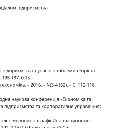
енціалом підприємства
а підприємства: сучасні проблеми теорії та
 195-197. 0,15 –
номіка. – 2016. – №3-4 (62). – С. 112-118.
родна наукова конференція «Економіка та
ка підприємства та корпоративне управління:
 колективної монографії Инновационные
192. 12,5/1,0 Колодинський С.Б.