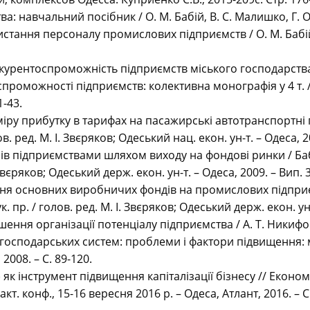
а: навчальний посібник / О. М. Бабій, В. С. Малишко, Г. О.
стання персоналу промислових підприємств / О. М. Бабій,
курентоспроможність підприємств міського господарства / 
роможності підприємств: колективна монографія у 4 т. / 
1-43.
іру прибутку в тарифах на пасажирські автотранспортні пе
 ред. М. І. Звєряков; Одеський нац. екон. ун-т. – Одеса, 2013
сів підприємствами шляхом виходу на фондові ринки / Баб
 Звєряков; Одеський держ. екон. ун-т. – Одеса, 2009. – Вип. 3
я основних виробничих фондів на промислових підприємст
пр. / голов. ред. М. І. Звєряков; Одеський держ. екон. ун-т
ння організації потенціалу підприємства / А. Т. Никифорен
господарських систем: проблеми і фактори підвищення: мон
2008. – С. 89-120.
 як інструмент підвищення капіталізації бізнесу // Економ
кт. конф., 15-16 вересня 2016 р. – Одеса, Атлант, 2016. – C