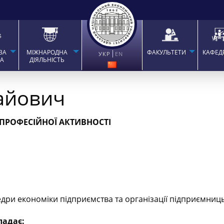
ВА
МІЖНАРОДНА
ФАКУЛЬТЕТИ
КАФЕД
УКР
EN
ТА
ДІЯЛЬНІСТЬ
айович
 ПРОФЕСІЙНОЇ АКТИВНОСТІ
едри економіки підприємства та організації підприємниць
ладає: