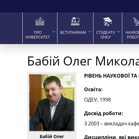
ПРО
ВСТУПНИКАМ
СТУДЕНТУ
НАУКО
УНІВЕРСИТЕТ
ОНЕУ
РОБО
Бабій Олег Микол
РІВЕНЬ НАУКОВОЇ ТА
Освіта:
ОДЕУ, 1998
Досвід роботи:
З 2003 – викладач каф
Бабій Олег
Дисципліни, які вик