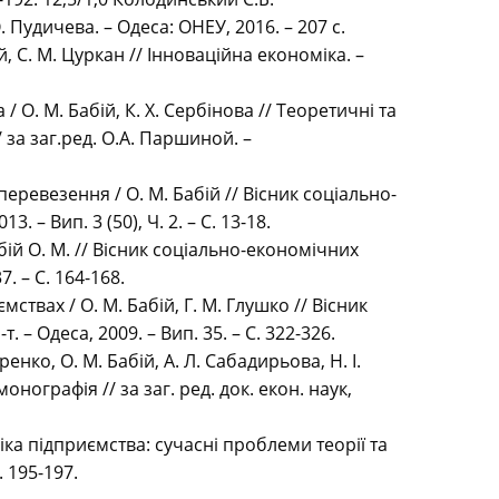
 Пудичева. – Одеса: ОНЕУ, 2016. – 207 с.
 С. М. Цуркан // Інноваційна економіка. –
О. М. Бабій, К. Х. Сербінова // Теоретичні та
за заг.ред. О.А. Паршиной. –
ревезення / О. М. Бабій // Вісник соціально-
. – Вип. 3 (50), Ч. 2. – С. 13-18.
ій О. М. // Вісник соціально-економічних
7. – С. 164-168.
вах / О. М. Бабій, Г. М. Глушко // Вісник
. – Одеса, 2009. – Вип. 35. – С. 322-326.
ко, О. М. Бабій, А. Л. Сабадирьова, Н. І.
ографія // за заг. ред. док. екон. наук,
іка підприємства: сучасні проблеми теорії та
. 195-197.