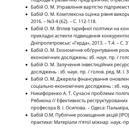
Бабій О. М. Управління вартістю підприємств
Бабій О. М. Комплексна оцінка рівня викори
2016. – №3-4 (62). – С. 112-118.
Бабій О. М. Вплив тарифної політики на кон
прикладні аспекти підвищення конкурентосп
Дніпропетровськ: «Герда», 2013. – Т.4. – С. 3
Бабій О. М. Економічне обґрунтування розм
економічних досліджень: зб. наук. пр. / голов.
Бабій О. М. Залучення інвестиційних ресур
досліджень : зб. наук. пр. / голов. ред. М. І.
Бабій О. М. Джерела фінансування оновленн
соціально-економічних досліджень : зб. наук. 
Никифоренко А. Т. Сучасні проблеми поліпше
Рябикіна // Ефективність реструктурованих 
професора В. І. Осипова. – Одеса: Пальміра, 
Бабій О.М. Публічне розміщення акцій (IPO)
практики: Матеріали п’ятої міжнар. наук.-пра