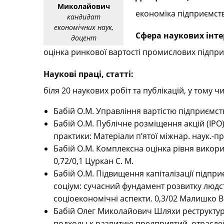
Миколайович
економіка підприємств
кандидат
економічних наук,
Сфера наукових інте
доцент
оцінка ринкової вартості промислових підпр
Наукові праці, статті:
біля 20 наукових робіт та публікацій, у тому 
Бабій О.М. Управління вартістю підприємства
Бабій О.М. Публічне розміщення акцій (IPO)
практики: Матеріали п’ятої міжнар. наук.-прак
Бабій О.М. Комплексна оцінка рівня викорис
0,72/0,1 Цуркан С. М.
Бабій О.М. Підвищення капіталізації підп
соціум: сучасний фундамент розвитку людст
соціоекономічні аспекти. 0,3/02 Малишко В
Бабій Олег Миколайович Шляхи реструктур
подходы к развитию предприятий, отраслей, 