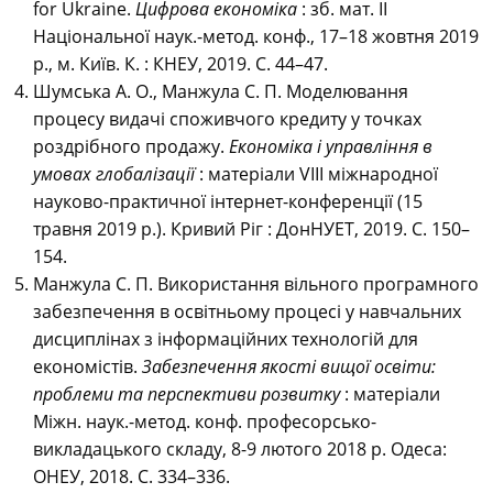
for Ukraine.
Цифрова економіка
: зб. мат. ІІ
Національної наук.-метод. конф., 17–18 жовтня 2019
р., м. Київ. К. : КНЕУ, 2019. С. 44–47.
Шумська А. О., Манжула С. П. Моделювання
процесу видачі споживчого кредиту у точках
роздрібного продажу.
Економіка і управління в
умовах глобалізації
: матеріали VІІІ міжнародної
науково-практичної інтернет-конференції (15
травня 2019 р.). Кривий Ріг : ДонНУЕТ, 2019. С. 150–
154.
Манжула С. П. Використання вільного програмного
забезпечення в освітньому процесі у навчальних
дисциплінах з інформаційних технологій для
економістів.
Забезпечення якості вищої освіти:
проблеми та перспективи розвитку
: матеріали
Міжн. наук.-метод. конф. професорсько-
викладацького складу, 8-9 лютого 2018 р. Одеса:
ОНЕУ, 2018. С. 334–336.