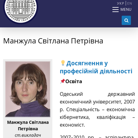
УКР
EN
MENU
Манжула Світлана Петрівна
Досягнення у
професійній діяльності
Освіта
Одеський державний
економічний університет, 2007
р. Спеціальність – економічна
кібернетика, кваліфікація –
Манжула Світлана
економіст.
Петрівна
ст.викладач
2007–2010 рр. – аспірантура,