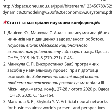
http://dspace.oneu.edu.ua/jspui/bitstream/123456789/52
dynamic%20modeling%20of%20economic%20systems.pdf
Статті та матеріали наукових конференцій:
Даніско Ю., Манжула С. Аналіз впливу мотиваційних
чинників на підвищення задоволеності роботою.
Науковий вісник Одеського національного
економічного університету
: зб. наук. праць. Одеса :
ОНЕУ, 2019. № 7–8 (270–271). С.45–
Манжула С. П. Використання SaaS програмних
засобів у навчальному процесі при підготовці
економістів.
Забезпечення якості вищої освіти:
проблеми та перспективи розвитку
: матеріали III
Міжн. наук.-метод. конф., 27-28 лютого 2020 р. Одеса
: ОНЕУ, 2020. С. 152–154.
Manzhula S. P., Shykula Y. V. Artificial neural networks
for business aims: world’s present and perspectives