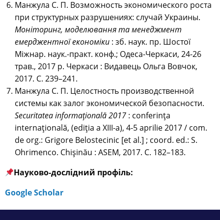
Манжула С. П. Возможность экономического роста
при структурных разрушениях: случай Украины.
Моніторинг, моделювання та менеджмент
емерджентної економіки
: зб. наук. пр. Шостої
Міжнар. наук.-практ. конф.; Одеса-Черкаси, 24-26
трав., 2017 р. Черкаси : Видавець Ольга Вовчок,
2017. С. 239–241.
Манжула С. П. Целостность производственной
системы как залог экономической безопасности.
Securitatea informaţională 2017
: conferinţa
internaţională, (ediţia a XIII-a), 4-5 aprilie 2017 / com.
de org.: Grigore Belostecinic [et al.] ; coord. ed.: S.
Ohrimenco. Chişinău : ASEM, 2017. С. 182–183.
Науково-дослідний профіль:
Google Scholar