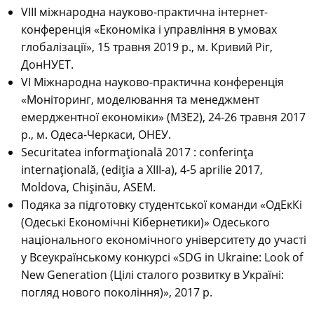
VІІІ міжнародна науково-практична інтернет-
конференція «Економіка і управління в умовах
глобалізації», 15 травня 2019 р., м. Кривий Ріг,
ДонНУЕТ.
VI Міжнародна науково-практична конференція
«Моніторинг, моделювання та менеджмент
емерджентної економіки» (М3Е2), 24-26 травня 2017
р., м. Одеса-Черкаси, ОНЕУ.
Securitatea informaţională 2017 : conferinţa
internaţională, (ediţia a XIII-a), 4-5 aprilie 2017,
Moldova, Chişinău, ASEM.
Подяка за підготовку студентської команди «ОдЕкКі
(Одеські Економічні Кібернетики)» Одеського
національного економічного університету до участі
у Всеукраїнському конкурсі «SDG in Ukraine: Look of
New Generation (Цілі сталого розвитку в Україні:
погляд нового покоління)», 2017 р.