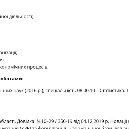
ної діяльності;
нізації;
я;
кономічних процесів.
роботами:
чних наук (2016 р.), спеціальність 08.00.10 – Статистика.
бласті. Довідка №10–29 / 350-19 від 04.12.2019 р. Новаці
іщування (КЗР) та формування інформаційної бази для ана