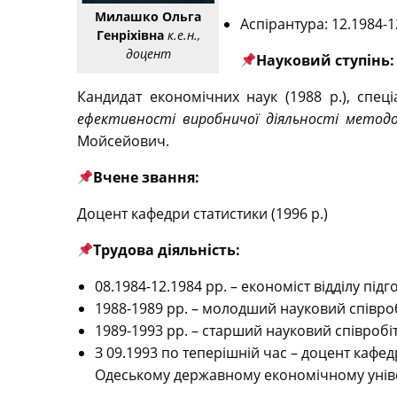
Милашко Ольга
Аспірантура: 12.1984-1
Генріхівна
к.е.н.,
доцент
Науковий ступінь:
Кандидат економічних наук (1988 р.), спеціа
ефективності виробничої діяльності методо
Мойсейович.
Вчене звання:
Доцент кафедри статистики (1996 р.)
Трудова діяльність:
08.1984-12.1984 рр. – економіст відділу під
1988-1989 рр. – молодший науковий співроб
1989-1993 рр. – старший науковий співробі
З 09.1993 по теперішній час – доцент кафе
Одеському державному економічному уніве