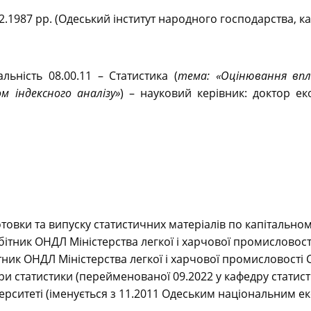
2.1987 рр. (Одеський інститут народного господарства, к
льність 08.00.11 – Статистика (
тема: «Оцінювання впл
м індексного аналізу»
) – науковий керівник: доктор е
готовки та випуску статистичних матеріалів по капітально
ітник ОНДЛ Міністерства легкої і харчової промисловост
тник ОНДЛ Міністерства легкої і харчової промисловості 
дри статистики (перейменованої 09.2022 у кафедру статист
рситеті (іменується з 11.2011 Одеським національним е