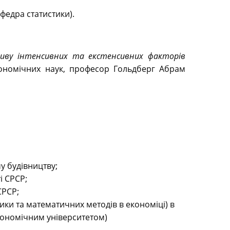
афедра статистики).
иву інтенсивних та екстенсивних факторів
кономічних наук, професор Гольдберг Абрам
му будівництву;
і СРСР;
СРСР;
ики та математичних методів в економіці) в
кономічним університетом)