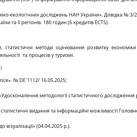
іко-екологічних досліджень НАН України». Довідка № 3/236
 та її регіонів. 180 годин (6 кредитів ECTS).
и, статистичні методи оцінювання розвитку економіки
яльності та процесів у туризмі.
:
cience». № DE 1112/ 16.05.2025;
Удосконалення методології статистичного дослідження р
 статистичні видання та інформаційні можливості Головно
о візуалізації» (04.04.2025 р.).