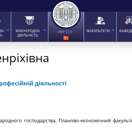
ВА
МІЖНАРОДНА
ФАКУЛЬТЕТИ
КАФЕД
УКР
EN
ТА
ДІЯЛЬНІСТЬ
нріхівна
рофесійній діяльності
ародного господарства, Планово-економічний факультет.