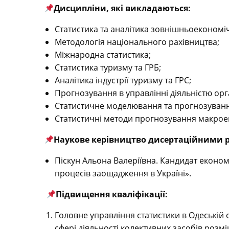
Дисципліни, які викладаються:
Статистика та аналітика зовнішньоекономіч
Методологія національного рахівництва;
Міжнародна статистика;
Статистика туризму та ГРБ;
Аналітика індустрії туризму та ГРС;
Прогнозування в управлінні діяльністю орга
Статистичне моделювання та прогнозуванн
Статистичні методи прогнозування макрое
Наукове керівництво дисертаційними 
Піскун Альона Валеріївна. Кандидат економі
процесів заощадження в Україні».
Підвищення кваліфікації:
Головне управління статистики в Одеській о
сфері діяльності колективних засобів розм