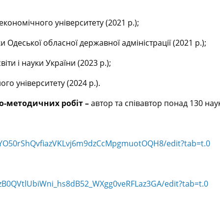
кономічного університету (2021 р.);
 Одеської обласної державної адміністрації (2021 р.);
ти і науки України (2023 р.);
о університету (2024 р.).
но-методичних робіт –
автор та співавтор понад 130 нау
lYO50rShQvfiazVKLvj6m9dzCcMpgmuotOQH8/edit?tab=t.0
zB0QVtlUbiWni_hs8dB52_WXgg0veRFLaz3GA/edit?tab=t.0