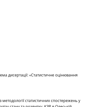
 Тема дисертації: «Статистичне оцінювання
ї в методології статистичних спостережень у
лізу стану та розвитку КЗР в Одеській