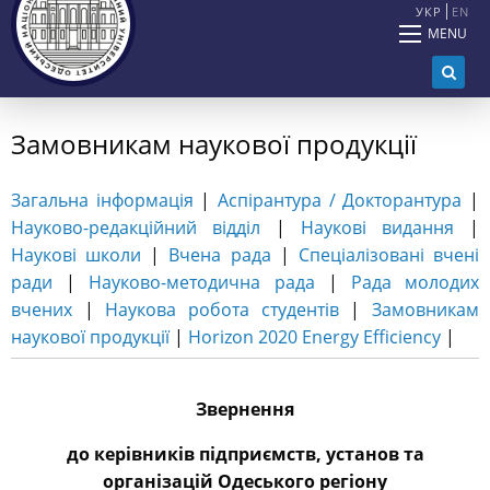
УКР
EN
MENU
Замовникам наукової продукції
Загальна інформація
|
Аспірантура / Докторантура
|
Науково-редакційний відділ
|
Наукові видання
|
Наукові школи
|
Вчена рада
|
Спеціалізовані вчені
ради
|
Науково-методична рада
|
Рада молодих
вчених
|
Наукова робота студентів
|
Замовникам
наукової продукції
|
Horizon 2020 Energy Efficiency
|
Звернення
до керівників підприємств, установ та
організацій Одеського регіону