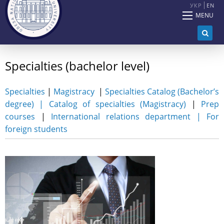
УКР
EN
MENU
Specialties (bachelor level)
Specialties
|
Magistracy
|
Specialties Catalog (Bachelor’s
degree)
|
Catalog of specialties (Magistracy)
|
Prep
courses
|
International relations department |
For
foreign students