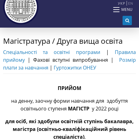
УКР
EN
MENU
Магістратура / Друга вища освіта
Спеціальності та освітні програми
|
Правила
прийому
| Фахові вступні випробування |
Розмір
плати за навчання
|
Гуртожитки ОНЕУ
ПРИЙОМ
на денну, заочну форми навчання для здобуття
освітнього ступеня
МАГІСТР
у 2022 році
для осіб, які здобули освітній ступінь бакалавра,
магістра (освітньо-кваліфікаційний рівень
спеціаліста)
.