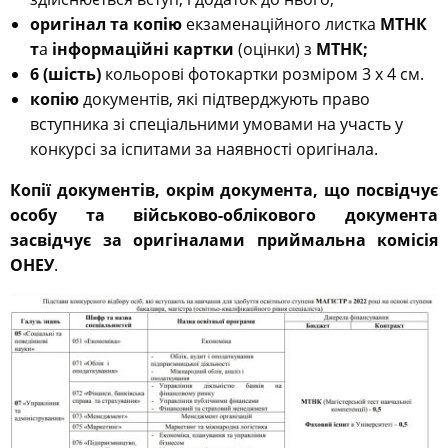
оригінал та копію
екзаменаційного листка
МТНК
т
а
інформаційні картки
(оцінки) з
МТНК;
6 (шість)
кольорові фотокартки розміром 3 х 4 см.
копію
документів, які підтверджують право
вступника зі спеціальними умовами на участь у
конкурсі за іспитами за наявності оригінала.
Копії документів, окрім документа, що посвідчує
особу та військово-облікового документа
засвідчує за оригіналами приймальна комісія
ОНЕУ
.