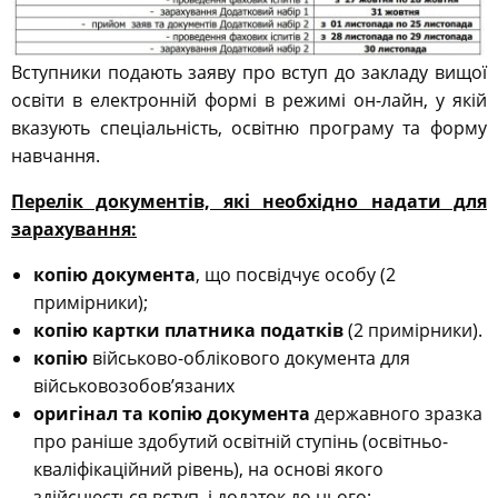
Вступники подають заяву про вступ до закладу вищої
освіти в електронній формі в режимі он-лайн, у якій
вказують спеціальність, освітню програму та форму
навчання.
Перелік документів, які необхідно надати для
зарахування:
копію документа
, що посвідчує особу (2
примірники);
копію картки платника податків
(2 примірники).
копію
військово-облікового документа для
військовозобов’язаних
оригінал та копію документа
державного зразка
про раніше здобутий освітній ступінь (освітньо-
кваліфікаційний рівень), на основі якого
здійснюється вступ, і додаток до нього;