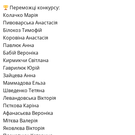
Переможці конкурсу:
Колачко Марія
Пивоварська Анастасія
Білокоз Тимофій
Коровіна Анастасія
Павлюк Анна
Бабій Вероніка
Кирмикчи Світлана
Гаврилюк Юрій
Зайцева Анна
Маммадова Ельза
Шведенко Тетяна
Левандовська Вікторія
Пєткова Каріна
Афанасьєва Вероніка
Мітєва Валерія
Яковлєва Вікторія