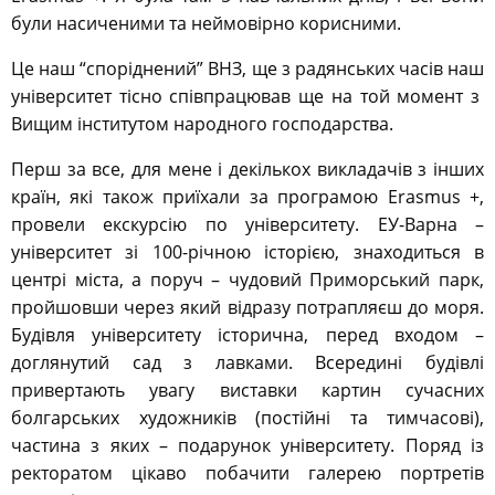
були насиченими та неймовірно корисними.
Це наш “споріднений” ВНЗ, ще з радянських часів наш
університет тісно співпрацював ще на той момент з
Вищим інститутом народного господарства.
Перш за все, для мене і декількох викладачів з інших
країн, які також приїхали за програмою Erasmus +,
провели екскурсію по університету. ЕУ-Варна –
університет зі 100-річною історією, знаходиться в
центрі міста, а поруч – чудовий Приморський парк,
пройшовши через який відразу потрапляєш до моря.
Будівля університету історична, перед входом –
доглянутий сад з лавками. Всередині будівлі
привертають увагу виставки картин сучасних
болгарських художників (постійні та тимчасові),
частина з яких – подарунок університету. Поряд із
ректоратом цікаво побачити галерею портретів