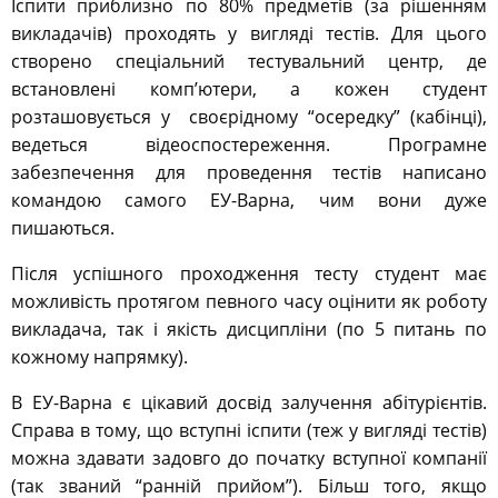
Іспити приблизно по 80% предметів (за рішенням
викладачів) проходять у вигляді тестів. Для цього
створено спеціальний тестувальний центр, де
встановлені комп’ютери, а кожен студент
розташовується у своєрідному “осередку” (кабінці),
ведеться відеоспостереження. Програмне
забезпечення для проведення тестів написано
командою самого ЕУ-Варна, чим вони дуже
пишаються.
Після успішного проходження тесту студент має
можливість протягом певного часу оцінити як роботу
викладача, так і якість дисципліни (по 5 питань по
кожному напрямку).
В ЕУ-Варна є цікавий досвід залучення абітурієнтів.
Справа в тому, що вступні іспити (теж у вигляді тестів)
можна здавати задовго до початку вступної компанії
(так званий “ранній прийом”). Більш того, якщо