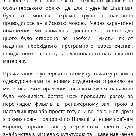
У свою чергу я навчався на факультеті фінансів та
бухгалтерського обліку, де для студентів Erasmus+
була сформована окрема група і навчання
проводилось англійською мовою. Через карантинні
обмеження ми навчалися дистанційно, проте для
цього було створено всі необхідні умови, як от
надання необхідного програмного забезпечення,
швидкісного інтернету та адаптованого навчального
матеріалу.
Проживання в університетському гуртожитку разом з
однокурсниками та іншими студентами справило на
мене неабияке враження, оскільки окрім навчання
була можливість багато часу проводити разом за
переглядом фільмів, в тренажерному залі, грою в
настольні ігри або просто готуючи вечерю. Нові друзі
з різних країн, подорожі по Польщі та іншим країнам
Європи, організовані університетом івенти для
знайомства з місцевою культурою та цікаве навчання