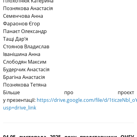
Плохотнюк Катерина
Познякова Анастасія
Семенчова Анна
Фараонов Єгор
Панаєт Олександр
Тащі Дар’я
Стоянов Владислав
Іванішина Анна
Слободян Максим
Будерчик Анастасія
Брагіна Анастасія
Познякова Тетяна
Більше про проєкт
у презентації:
https://drive.google.com/file/d/1ticzeNb
usp=drive_link