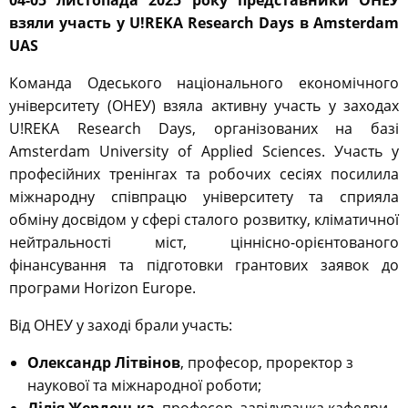
04-05 листопада 2025 року представники ОНЕУ
взяли участь у U!REKA Research Days в Amsterdam
UAS
Команда Одеського національного економічного
університету (ОНЕУ) взяла активну участь у заходах
U!REKA Research Days, організованих на базі
Amsterdam University of Applied Sciences. Участь у
професійних тренінгах та робочих сесіях посилила
міжнародну співпрацю університету та сприяла
обміну досвідом у сфері сталого розвитку, кліматичної
нейтральності міст, ціннісно-орієнтованого
фінансування та підготовки грантових заявок до
програми Horizon Europe.
Від ОНЕУ у заході брали участь:
Олександр Літвінов
, професор, проректор з
наукової та міжнародної роботи;