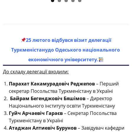
25 лютого відбувся візит делегації
Туркменістану
до Одеського національного
економічного університету.
До складу делегації входили:
Парахат Какамурадовіч Реджепов
– Перший
секретар Посольства Туркменістану в Україні
Байрам Бегенджовіч Бяшімов
– Директор
Національного інституту освіти Туркменістану
Гуйч Арчаевіч Гараєв
– Секретар Посольства
Туркменістану в Україні
Атаджан Алтиевіч Бурунов
– Завідувач кафедри