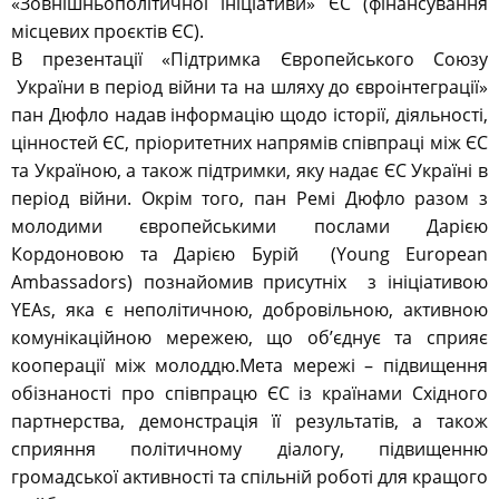
«Зовнішньополітичної ініціативи» ЄС (фінансування
місцевих проєктів ЄС).
В презентації «Підтримка Європейського Союзу
України в період війни та на шляху до євроінтеграції»
пан Дюфло надав інформацію щодо історії, діяльності,
цінностей ЄС, пріоритетних напрямів співпраці між ЄС
та Україною, а також підтримки, яку надає ЄС Україні в
період війни. Окрім того, пан Ремі Дюфло разом з
молодими європейськими послами Дарією
Кордоновою та Дарією Бурій (Young European
Ambassadors) познайомив присутніх з ініціативою
YEAs, яка є неполітичною, добровільною, активною
комунікаційною мережею, що об’єднує та сприяє
кооперації між молоддю.Мета мережі – підвищення
обізнаності про співпрацю ЄС із країнами Східного
партнерства, демонстрація її результатів, а також
сприяння політичному діалогу, підвищенню
громадської активності та спільній роботі для кращого