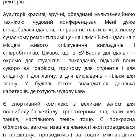
ректорів.
Аудиторії красиві, зручні, обладнані мультимедійною
технікою, чудовий конференц-зал. Мені дуже
сподобалася їдальня, і справа не тільки в красивому
сучасному ремонті приміщення і якісній їжі – їдальня є
місцем живого спілкування викладачів і
співробітників. Цікаво, що в ЕУ-Варна дві їдальні –
окремо для студентів і викладачів, відкриті вони
суворо за графіком, причому для студентів і для
сніданку, і для ланчу, а для викладачів – тільки для
ланчу. У будівлі також знаходиться декілька
кафетеріїв, де готують чудову каву.
Є спортивний комплекс з великим залом для
волейболу-баскетболу, тренажерний зал, зали для
танців, настільного тенісу тощо. Є прекрасна
бібліотека, автоматизація діяльності якої проводилася
(і продовжує проводитися) за кошти міжнародних