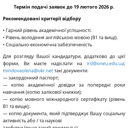
Термін подачі заявок до 19 лютого 2026 р.
Рекомендовані критерії відбору
• Гарний рівень академічної успішності.
• Рівень володіння англійською мовою (B1 та вищі).
• Соціально-економічна забезпеченість
Для розгляду Вашої кандидатури, додатково до цієї
форми, Ви маєте надіслати на
ird@oneu.edu.ua
;
mindovaolena@ukr.net
такі документи:
— закордонний паспорт;
— копію академічної довідки за попередні роки
навчання (копію залікової книжки);
— копію мовного міжнародного сертифікату (рівень
В1 та вище);.
— копію документа, який підтверджує Вашу соціальну
активність або / та наукові
здобутки (якщо такий документ є)