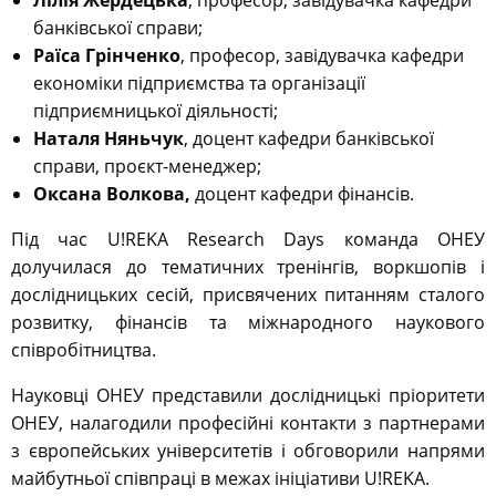
Лілія Жердецька
, професор, завідувачка кафедри
банківської справи;
Раїса Грінченко
, професор, завідувачка кафедри
економіки підприємства та організації
підприємницької діяльності;
Наталя Няньчук
, доцент кафедри банківської
справи, проєкт-менеджер;
Оксана Волкова,
доцент кафедри фінансів.
Під час U!REKA Research Days команда ОНЕУ
долучилася до тематичних тренінгів, воркшопів і
дослідницьких сесій, присвячених питанням сталого
розвитку, фінансів та міжнародного наукового
співробітництва.
Науковці ОНЕУ представили дослідницькі пріоритети
ОНЕУ, налагодили професійні контакти з партнерами
з європейських університетів і обговорили напрями
майбутньої співпраці в межах ініціативи U!REKA.