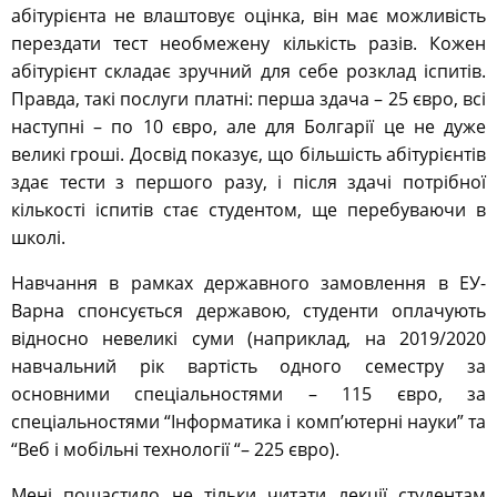
абітурієнта не влаштовує оцінка, він має можливість
перездати тест необмежену кількість разів. Кожен
абітурієнт складає зручний для себе розклад іспитів.
Правда, такі послуги платні: перша здача – 25 євро, всі
наступні – по 10 євро, але для Болгарії це не дуже
великі гроші. Досвід показує, що більшість абітурієнтів
здає тести з першого разу, і після здачі потрібної
кількості іспитів стає студентом, ще перебуваючи в
школі.
Навчання в рамках державного замовлення в ЕУ-
Варна спонсується державою, студенти оплачують
відносно невеликі суми (наприклад, на 2019/2020
навчальний рік вартість одного семестру за
основними спеціальностями – 115 євро, за
спеціальностями “Інформатика і комп’ютерні науки” та
“Веб і мобільні технології “– 225 євро).
Мені пощастило не тільки читати лекції студентам