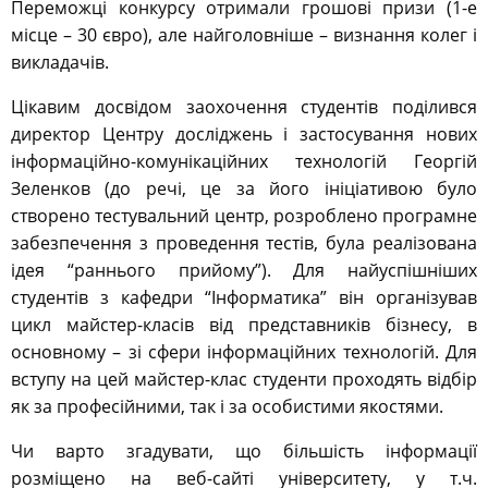
Переможці конкурсу отримали грошові призи (1-е
місце – 30 євро), але найголовніше – визнання колег і
викладачів.
Цікавим досвідом заохочення студентів поділився
директор Центру досліджень і застосування нових
інформаційно-комунікаційних технологій Георгій
Зеленков (до речі, це за його ініціативою було
створено тестувальний центр, розроблено програмне
забезпечення з проведення тестів, була реалізована
ідея “раннього прийому”). Для найуспішніших
студентів з кафедри “Інформатика” він організував
цикл майстер-класів від представників бізнесу, в
основному – зі сфери інформаційних технологій. Для
вступу на цей майстер-клас студенти проходять відбір
як за професійними, так і за особистими якостями.
Чи варто згадувати, що більшість інформації
розміщено на веб-сайті університету, у т.ч.