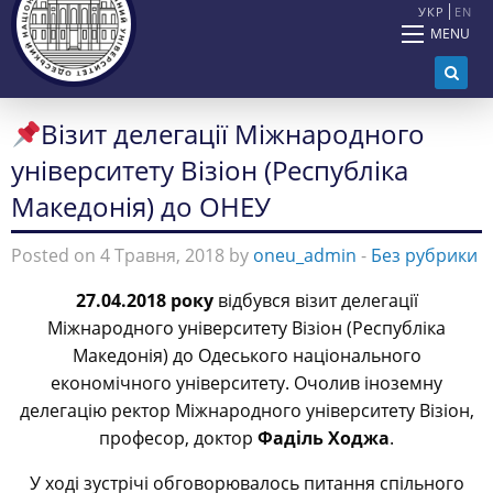
УКР
EN
MENU
Візит делегації Міжнародного
університету Візіон (Республіка
Македонія) до ОНЕУ
Posted on 4 Травня, 2018 by
oneu_admin
-
Без рубрики
27.04.2018 року
відбувся візит делегації
Міжнародного університету Візіон (Республіка
Македонія) до Одеського національного
економічного університету. Очолив іноземну
делегацію ректор Міжнародного університету Візіон,
професор, доктор
Фаділь Ходжа
.
У ході зустрічі обговорювалось питання спільного