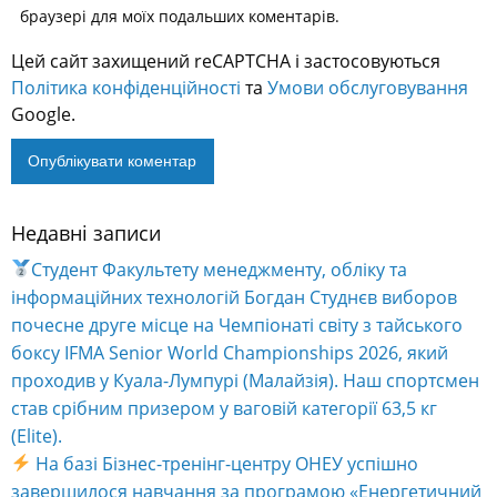
браузері для моїх подальших коментарів.
Цей сайт захищений reCAPTCHA і застосовуються
Політика конфіденційності
та
Умови обслуговування
Google.
Недавні записи
Alternative:
Студент Факультету менеджменту, обліку та
інформаційних технологій Богдан Студнєв виборов
почесне друге місце на Чемпіонаті світу з тайського
боксу IFMA Senior World Championships 2026, який
проходив у Куала-Лумпурі (Малайзія). Наш спортсмен
став срібним призером у ваговій категорії 63,5 кг
(Elite).
На базі Бізнес-тренінг-центру ОНЕУ успішно
завершилося навчання за програмою «Енергетичний