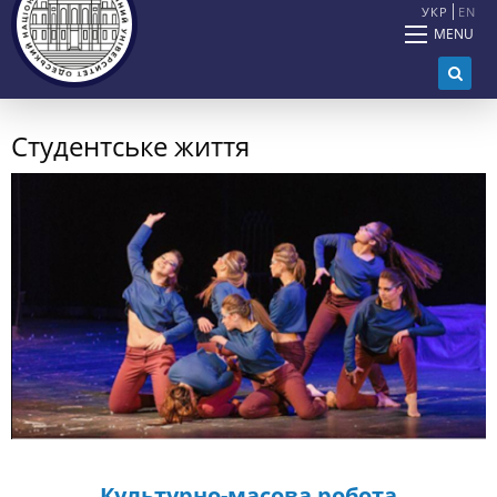
УКР
EN
MENU
Студентське життя
Культурно-масова робота