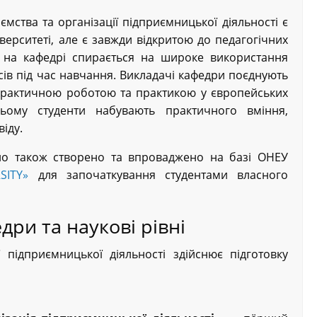
мства та організації підприємницької діяльності є
верситеті, але є завжди відкритою до педагогічних
с на кафедрі спирається на широке використання
ейсів під час навчання. Викладачі кафедри поєднують
 практичною роботою та практикою у європейських
цьому студенти набувають практичного вміння,
іду.
о також створено та впроваджено на базі ОНЕУ
SITY»
для започаткування студентами власного
дри та наукові рівні
 підприємницької діяльності здійснює підготовку