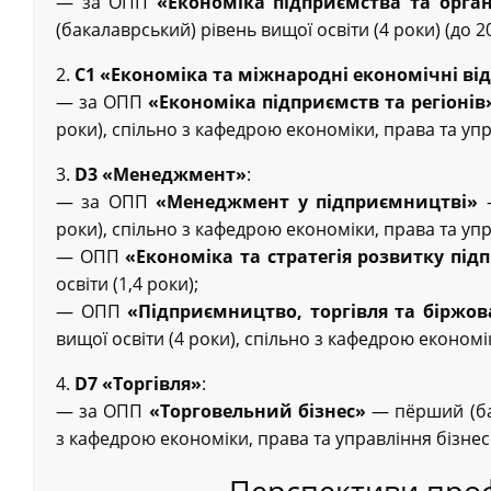
— за ОПП
«Економіка підприємства та орган
(бакалаврський) рівень вищої освіти (4 роки) (до 2
2.
С1 «Економіка та міжнародні економічні ві
— за ОПП
«Економіка підприємств та регіонів
роки), спільно з кафедрою економіки, права та уп
3.
D3 «Менеджмент»
:
— за ОПП
«Менеджмент у підприємництві»
—
роки), спільно з кафедрою економіки, права та уп
— ОПП
«Економіка та стратегія розвитку під
освіти (1,4 роки);
— ОПП
«Підприємництво, торгівля та біржов
вищої освіти (4 роки), спільно з кафедрою економі
4.
D7 «Торгівля»
:
— за ОПП
«Торговельний бізнес»
— пёрший (бак
з кафедрою економіки, права та управління бізне
Перспективи проф