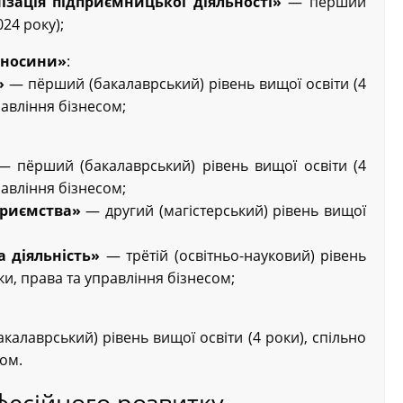
ізація підприємницької діяльності»
— пёрший
024 року);
дносини»
:
»
— пёрший (бакалаврський) рівень вищої освіти (4
равління бізнесом;
 пёрший (бакалаврський) рівень вищої освіти (4
равління бізнесом;
приємства»
— другий (магістерський) рівень вищої
а діяльність»
— трётій (освітньо-науковий) рівень
ки, права та управління бізнесом;
алаврський) рівень вищої освіти (4 роки), спільно
сом.
есійного розвитку