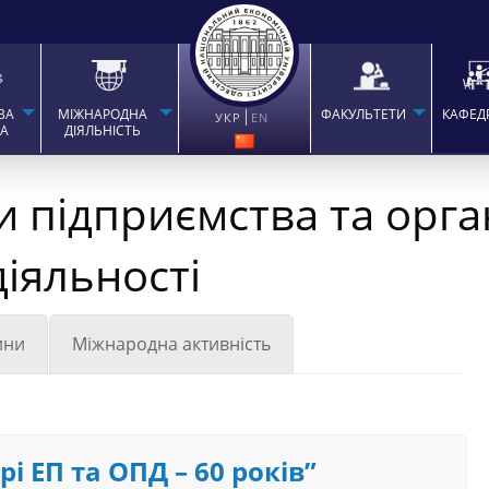
ВА
МІЖНАРОДНА
ФАКУЛЬТЕТИ
КАФЕД
УКР
EN
ТА
ДІЯЛЬНІСТЬ
 підприємства та орган
іяльності
ини
Міжнародна активність
і ЕП та ОПД – 60 років”