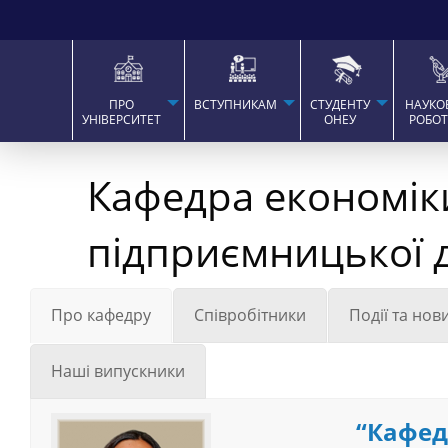
ПРО
ВСТУПНИКАМ
СТУДЕНТУ
НАУКО
УНІВЕРСИТЕТ
ОНЕУ
РОБО
Кафедра економіки
підприємницької д
Про кафедру
Співробітники
Події та нов
Наші випускники
“Кафедр