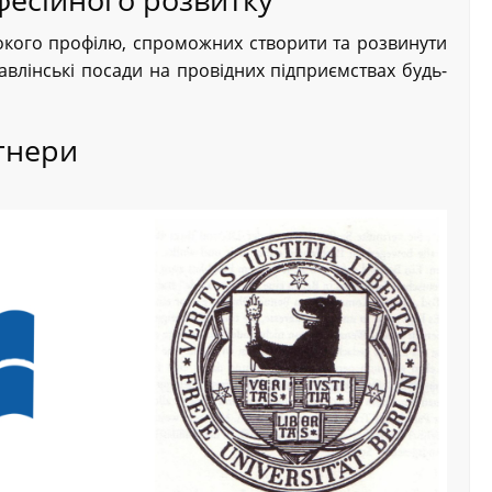
окого профілю, спроможних створити та розвинути
авлінські посади на провідних підприємствах будь-
тнери