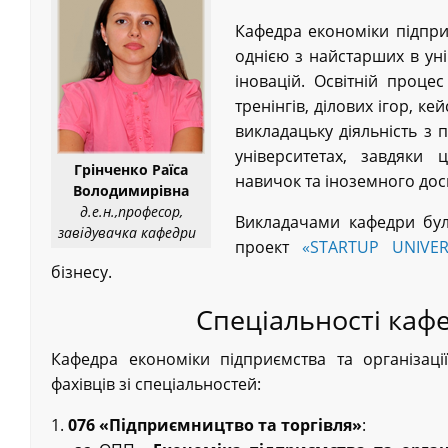
Кафедра економіки підприє
однією з найстарших в уні
іновацій. Освітній проце
тренінгів, ділових ігор, к
викладацьку діяльність з
університетах, завдяки 
Грінченко Раїса
навичок та іноземного досв
Володимирівна
д.е.н.,професор,
Викладачами кафедри бул
завідувачка кафедри
проект
«STARTUP UNIVER
бізнесу.
Спеціальності кафе
Кафедра економіки підприємства та організації
фахівців зі спеціальностей:
1.
076 «Підприємництво та торгівля»
: