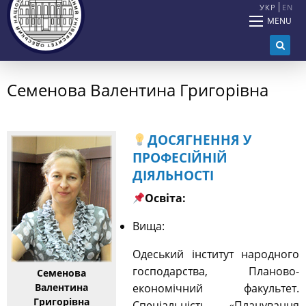
УКР
EN
MENU
Семенова Валентина Григорівна
ДОСЯГНЕННЯ У
ПРОФЕСІЙНІЙ
ДІЯЛЬНОСТІ
Освіта:
Вища:
Одеський інститут народного
господарства, Планово-
Семенова
Валентина
економічний факультет.
Григорівна
Спеціальність «Планування