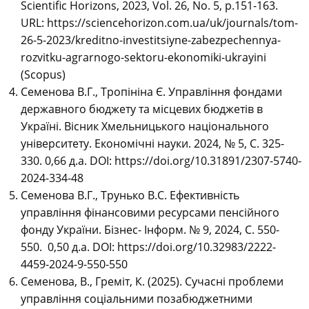
Scientific Horizons, 2023, Vol. 26, No. 5, р.151-163.
URL: https://sciencehorizon.com.ua/uk/journals/tom-
26-5-2023/kreditno-investitsiyne-zabezpechennya-
rozvitku-agrarnogo-sektoru-ekonomiki-ukrayini
(Scopus)
Семенова В.Г., Тропініна Є. Управління фондами
державного бюджету та місцевих бюджетів в
Україні. Вісник Хмельницького національного
університету. Економічні науки. 2024, № 5, С. 325-
330.
0,66 д.а. DOI: https://doi.org/10.31891/2307-5740-
2024-334-48
Семенова В.Г., Трунько В.С. Ефективність
управління фінансовими ресурсами пенсійного
фонду України. Бізнес- Інформ. № 9, 2024, С. 550-
550. 0,50 д.а. DOI: https://doi.org/10.32983/2222-
4459-2024-9-550-550
Семенова, В., Греміт, К. (2025). Сучасні проблеми
управління соціальними позабюджетними