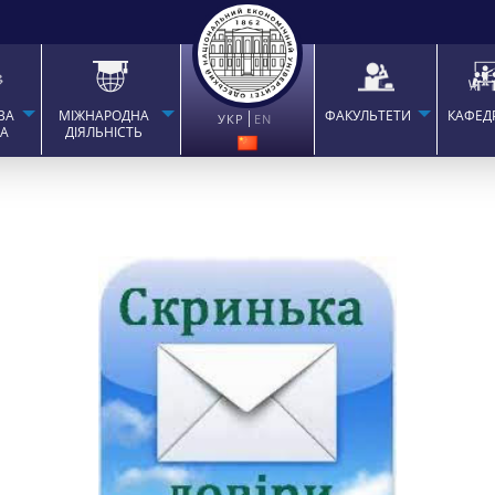
ВА
МІЖНАРОДНА
ФАКУЛЬТЕТИ
КАФЕД
УКР
EN
ТА
ДІЯЛЬНІСТЬ