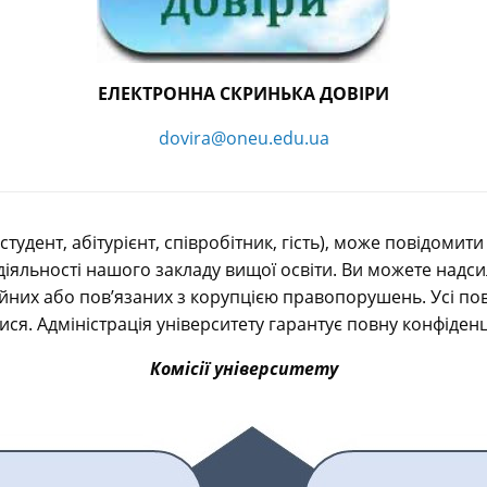
ЕЛЕКТРОННА СКРИНЬКА ДОВІРИ
dovira@oneu.edu.ua
студент, абітурієнт, співробітник, гість), може повідом
яльності нашого закладу вищої освіти. Ви можете надсил
йних або пов’язаних з корупцією правопорушень. Усі пов
ися. Адміністрація університету гарантує повну конфіденц
Комісії університету