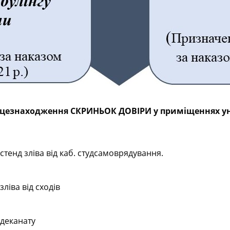
сцезнаходження СКРИНЬОК ДОВІРИ у приміщеннях ун
 стенд зліва від каб. студсамоврядування.
ліва від сходів
 деканату