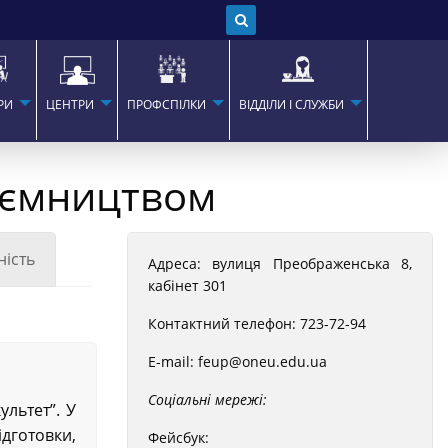
РИ
ЦЕНТРИ
ПРОФСПІЛКИ
ВІДДІЛИ І СЛУЖБИ
риємництвом
ність
Адреса: вулиця Преображенська 8
,
кабінет 301
Контактний телефон:
723-72-94
E-mail:
feup@oneu.edu.ua
Соціальні мережі:
ультет”. У
ідготовки,
Фейсбук: