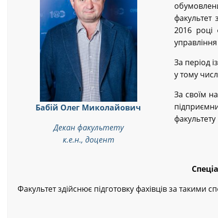
обумовлени
факультет 
2016 році 
управління
За період і
у тому числ
За своїм н
підприємн
Бабій Олег Миколайович
факультету
Декан факультету
к.е.н., доцент
Спеці
Факультет здійснює підготовку фахівців за такими с