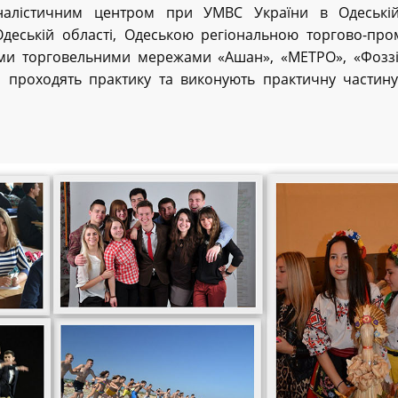
міналістичним центром при УМВС України в Одеській
Одеській області, Одеською регіональною торгово-пр
ими торговельними мережами «Ашан», «МЕТРО», «Фоззі
и проходять практику та виконують практичну частину