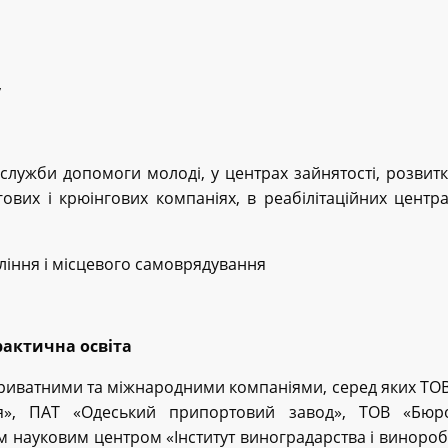
у
 служби допомоги молоді, у центрах зайнятості, розвитк
ових і крюінгових компаніях, в реабілітаційних центра
ління і місцевого самоврядування
актична освіта
риватними та міжнародними компаніями, серед яких ТОВ 
я», ПАТ «Одеський припортовий завод», ТОВ «Бюро
м науковим центром «Інститут виноградарства і виноробс