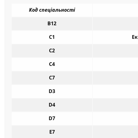
Код спеціальності
В12
C1
Ек
С2
С4
С7
D3
D4
D7
Е7