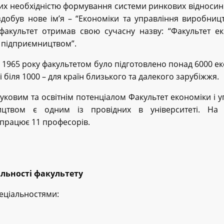
х необхідністю формування системи ринкових відносин в
здобув нове ім’я – “Економіки та управління виробницт
факультет отримав свою сучасну назву: “Факультет ек
 підприємництвом”.
з 1965 року факультетом було підготовлено понад 6000 ек
і біля 1000 – для країн близького та далекого зарубіжжя.
ауковим та освітнім потенціалом Факультет економіки і 
ицтвом є одним із провідних в університеті. На 
 працює 11 професорів.
альності факультету
пеціальностями: