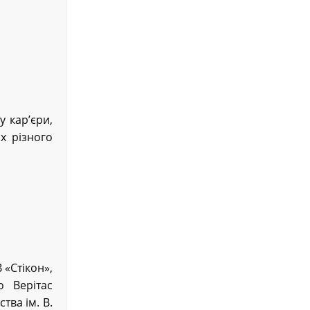
у кар’єри,
х різного
«Стікон»,
 Верітас
тва ім. В.