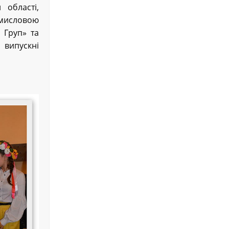
 області,
омисловою
 Груп» та
 випускні