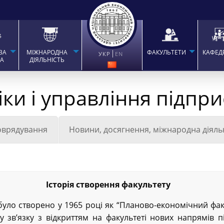
ВА
МІЖНАРОДНА
ФАКУЛЬТЕТИ
КАФЕД
УКР
EN
ТА
ДІЯЛЬНІСТЬ
іки і управління підп
оврядування
Новини, досягнення, міжнародна діяль
Історія створення факультету
було створено у 1965 році як “Планово-економічний фак
 у зв’язку з відкриттям на факультеті нових напрямів п