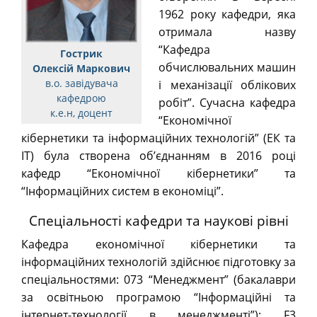
1962 року кафедри, яка
отримала назву
“Кафедра
Гострик
обчислювальних машин
Олексій Маркович
в.о. завідувача
і механізації облікових
кафедрою
робіт”. Сучасна кафедра
к.е.н, доцент
“Економічної
кібернетики та інформаційних технологій” (ЕК та
ІТ) була створена об’єднанням в 2016 році
кафедр “Економічної кібернетики” та
“Інформаційних систем в економіці”.
Спеціальності кафедри та наукові рівні
Кафедра економічної кібернетики та
інформаційних технологій здійснює підготовку за
спеціальностями: 073 “Менеджмент” (бакалаври
за освітньою програмою “Інформаційні та
інтернет-технології в менеджменті”); F3