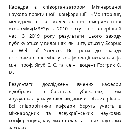
Кафедра є співорганізатором Міжнародної
науково-практичної конференції «Моніторинг,
менеджмент та моделювання емерджентної
економіки(M3E2)» з 2010 року і по теперішній
час. З 2019 року результати цього заходу
публікуються у виданнях, які цитуються у Scopus
та Web of Science. Всі роки до складу
програмного комітету конференції входять д.ф.-
м.н., проф. Якуб Є. С. та к.е.н., доцент Гострик О.
М.
Результати досліджень вчених кафедри
відображені в багатьох публікаціях, які
друкуються у наукових виданнях різних рівнів.
Всі співробітники кафедри беруть участь в
міжнародних та всеукраїнських наукових
конференціях, круглих столах та інших наукових
заходах.