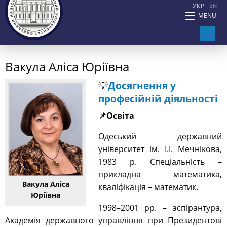
УКР
EN
MENU
Вакула Аліса Юріївна
💡
Досягнення у
професійній діяльності
📌Освіта
Одеський державний
університет ім. І.І. Мечнікова,
1983 р. Спеціальність –
прикладна математика,
Вакула Аліса
кваліфікація – математик.
Юріївна
1998–2001 рр. – аспірантура,
Академія державного управління при Президентові