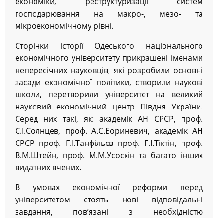
економіки, реструктуризації систем
господарювання на макро-, мезо- та
мікроекономічному рівні.
Сторінки історії Одеського національного
економічного університету прикрашені іменами
непересічних науковців, які розробили основні
засади економічної політики, створили наукові
школи, перетворили університет на великий
науковий економічний центр Півдня України.
Серед них такі, як: академік АН СРСР, проф.
С.І.Солнцев, проф. А.С.Бориневич, академік АН
СРСР проф. Г.І.Танфільєв проф. Г.І.Тіктін, проф.
В.М.Штейн, проф. М.М.Усоскін та багато інших
видатних вчених.
В умовах економічної реформи перед
університетом стоять нові відповідальні
завдання, пов’язані з необхідністю