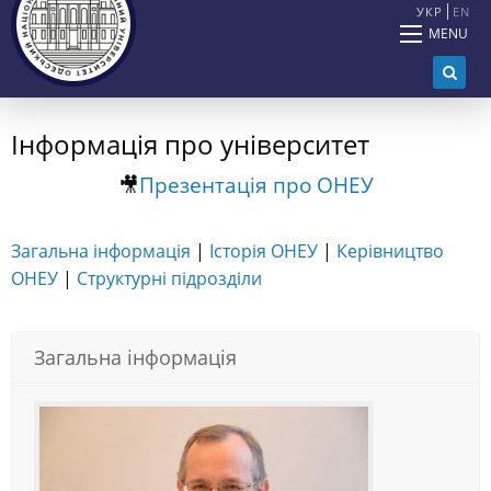
УКР
EN
MENU
Інформація про університет
🎥
Презентація про ОНЕУ
Загальна iнформацiя
|
Історія ОНЕУ
|
Керівництво
ОНЕУ
|
Структурнi пiдроздiли
Загальна інформація