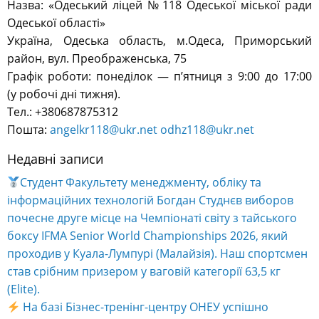
Назва: «Одеський ліцей № 118 Одеської міської ради
Одеської області»
Україна, Одеська область, м.Одеса, Приморський
район, вул. Преображенська, 75
Графік роботи: понеділок — п’ятниця з 9:00 до 17:00
(у робочі дні тижня).
Тел.: +380687875312
Пошта:
angelkr118@ukr.net
odhz118@ukr.net
Недавні записи
Студент Факультету менеджменту, обліку та
інформаційних технологій Богдан Студнєв виборов
почесне друге місце на Чемпіонаті світу з тайського
боксу IFMA Senior World Championships 2026, який
проходив у Куала-Лумпурі (Малайзія). Наш спортсмен
став срібним призером у ваговій категорії 63,5 кг
(Elite).
На базі Бізнес-тренінг-центру ОНЕУ успішно