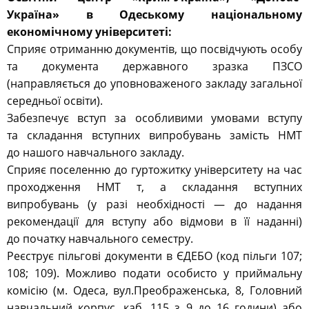
Україна» в Одеському національному
економічному університеті:
Сприяє отриманню документів, що посвідчують особу
та документа державного зразка ПЗСО
(направляється до уповноваженого закладу загальної
середньої освіти).
Забезпечує вступ за особливими умовами вступу
та складання вступних випробувань замість НМТ
до нашого навчального закладу.
Сприяє поселенню до гуртожитку університету на час
проходження НМТ т, а складання вступних
випробувань (у разі необхідності — до надання
рекомендації для вступу або відмови в її наданні)
до початку навчального семестру.
Реєструє пільгові документи в ЄДЕБО (код пільги 107;
108; 109). Можливо подати особисто у приймальну
комісію (м. Одеса, вул.Преображенська, 8, Головний
навчальний корпус, каб. 115 з 9 до 16 години) або