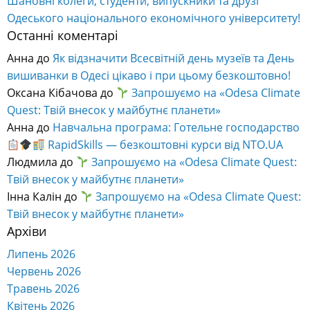
Шановні колеги, студенти, випускники та друзі
Одеського національного економічного університету!
Останні коментарі
Анна
до
Як відзначити Всесвітній день музеїв та День
вишиванки в Одесі цікаво і при цьому безкоштовно!
Оксана Кібачова
до
Запрошуємо на «Odesa Climate
Quest: Твій внесок у майбутнє планети»
Анна
до
Навчальна програма: Готельне господарство
RapidSkills — безкоштовні курси від NTO.UA
Людмила
до
Запрошуємо на «Odesa Climate Quest:
Твій внесок у майбутнє планети»
Інна Калін
до
Запрошуємо на «Odesa Climate Quest:
Твій внесок у майбутнє планети»
Архіви
Липень 2026
Червень 2026
Травень 2026
Квітень 2026