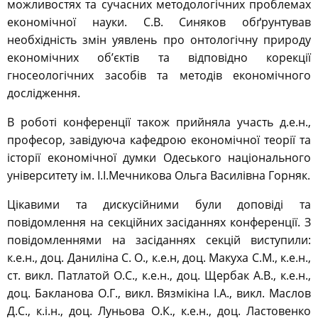
можливостях та сучасних методологічних проблемах
економічної науки. С.В. Синяков обґрунтував
необхідність змін уявлень про онтологічну природу
економічних об’єктів та відповідно корекції
гносеологічних засобів та методів економічного
дослідження.
В роботі конференції також прийняла участь д.е.н.,
професор, завідуюча кафедрою економічної теорії та
історії економічної думки Одеського національного
університету ім. І.І.Мечникова Ольга Василівна Горняк.
Цікавими та дискусійними були доповіді та
повідомлення на секційних засіданнях конференції. З
повідомленнями на засіданнях секцій виступили:
к.е.н., доц. Даниліна С. О., к.е.н, доц. Макуха С.М., к.е.н.,
ст. викл. Патлатой О.С., к.е.н., доц. Щербак А.В., к.е.н.,
доц. Бакланова О.Г., викл. Вязмікіна І.А., викл. Маслов
Д.С., к.і.н., доц. Луньова О.К., к.е.н., доц. Ластовенко