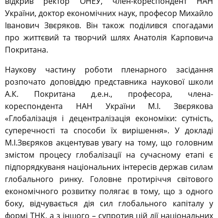
відкрив ректор ОНЕУ, член-кореспондент НАН
України, доктор економічних наук, професор Михайло
Іванович Звєряков. Він також поділився спогадами
про життєвий та творчий шлях Анатолія Карповича
Покритана.
Наукову частину роботи пленарного засідання
розпочато доповіддю представника наукової школи
А.К. Покритана д.е.н., професора, члена-
кореспондента НАН України М.І. Звєрякова
«Глобалізація і децентралізація економіки: сутність,
суперечності та способи їх вирішення». У докладі
М.І.Звєряков акцентував увагу на тому, що головним
змістом процесу глобалізації на сучасному етапі є
підпорядкуваня національних інтересів держав силам
глобального ринку. Головне протиріччя світового
економічного розвитку полягає в тому, що з одного
боку, відчувається дія сил глобального капіталу у
формі ТНК, а з іншого – супротив цій дії національних