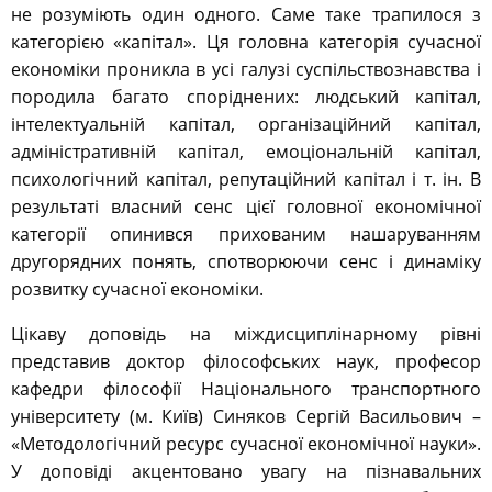
не розуміють один одного. Саме таке трапилося з
категорією «капітал». Ця головна категорія сучасної
економіки проникла в усі галузі суспільствознавства і
породила багато споріднених: людський капітал,
інтелектуальній капітал, організаційний капітал,
адміністративній капітал, емоціональній капітал,
психологічний капітал, репутаційний капітал і т. ін. В
результаті власний сенс цієї головної економічної
категорії опинився прихованим нашаруванням
другорядних понять, спотворюючи сенс і динаміку
розвитку сучасної економіки.
Цікаву доповідь на міждисциплінарному рівні
представив доктор філософських наук, професор
кафедри філософії Національного транспортного
університету (м. Київ) Синяков Сергій Васильович –
«Методологічний ресурс сучасної економічної науки».
У доповіді акцентовано увагу на пізнавальних