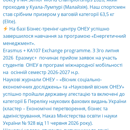
проходив у Куала-Лумпурі (Малайзія). Наш спортсмен
став срібним призером у ваговій категорії 63,5 кг
(Elite).
На базі Бізнес-тренінг-центру ОНЕУ успішно
завершилося навчання за програмою «Енергетичний
менеджмент».
Erasmus + KA107 Exchange programme. З 3го липня
2026 Еразмус+ починає прийом заявок на участь
студентів ОНЕУ в програмі міжнародної мобільності
на осінній семестр 2026-2027 н.р.
Наукові журнали ОНЕУ – «Вісник соціально-
економічних досліджень» та «Науковий вісник ОНЕУ»
успішно пройшли державну атестацію та включені до
категорії Б Переліку наукових фахових видань України
(кластер – Економічні перетворення, бізнес та
адміністрування, Наказ Міністерства освіти і науки
України № 928 від 11 червня 2026 року).