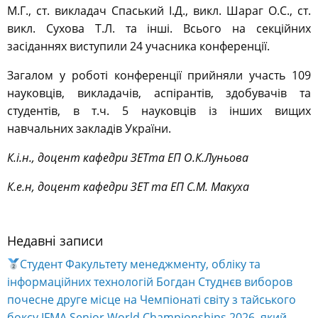
М.Г., ст. викладач Спаський І.Д., викл. Шараг О.С., ст.
викл. Сухова Т.Л. та інші. Всього на секційних
засіданнях виступили 24 учасника конференції.
Загалом у роботі конференції прийняли участь 109
науковців, викладачів, аспірантів, здобувачів та
студентів, в т.ч. 5 науковців із інших вищих
навчальних закладів України.
К.і.н., доцент кафедри ЗЕТта ЕП О.К.Луньова
К.е.н, доцент кафедри ЗЕТ та ЕП С.М. Макуха
Недавні записи
Студент Факультету менеджменту, обліку та
інформаційних технологій Богдан Студнєв виборов
почесне друге місце на Чемпіонаті світу з тайського
боксу IFMA Senior World Championships 2026, який