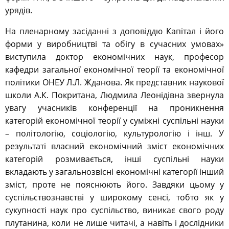
урядів.
На пленарному засіданні з доповіддю Капітал і його
форми у виробництві та обігу в сучасних умовах»
виступила доктор економічних наук, професор
кафедри загальної економічної теорії та економічної
політики ОНЕУ Л.Л. Жданова. Як представник наукової
школи А.К. Покритана, Людмила Леонідівна звернула
увагу учасників конференції на проникнення
категорій економічної теорії у суміжні суспільні науки
– політологію, соціологію, культурологію і інш. У
результаті власний економічний зміст економічних
категорій розмивається, інші суспільні науки
вкладають у загальнозвісні економічні категорії інший
зміст, проте не пояснюють його. Завдяки цьому у
суспільствознавстві у широкому сенсі, тобто як у
сукупності наук про суспільство, виникає свого роду
плутанина, коли не лише читачі, а навіть і дослідники