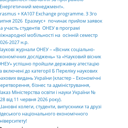
«Енергетичний менеджмент».
rasmus + KA107 Exchange programme. З 3го
ипня 2026 Еразмус+ починає прийом заявок
а участь студентів ОНЕУ в програмі
іжнародної мобільності на осінній семестр
026-2027 н.р.
аукові журнали ОНЕУ – «Вісник соціально-
кономічних досліджень» та «Науковий вісник
НЕУ» успішно пройшли державну атестацію
а включені до категорії Б Переліку наукових
ахових видань України (кластер – Економічні
еретворення, бізнес та адміністрування,
аказ Міністерства освіти і науки України №
28 від 11 червня 2026 року).
ановні колеги, студенти, випускники та друзі
деського національного економічного
ніверситету!