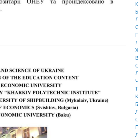
К
Б
С
Г
Л
В
С
Ч
Т
К
Б
С
Г
Л