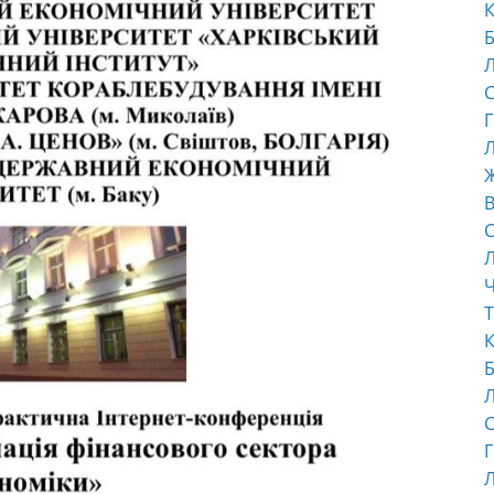
К
Б
С
Г
Л
В
С
Ч
Т
К
Б
С
Г
Л