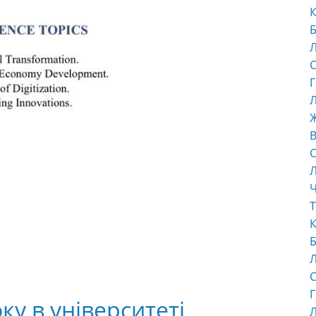
К
Б
С
Г
Л
В
С
Ч
Т
К
Б
С
Г
ку в університеті
Л