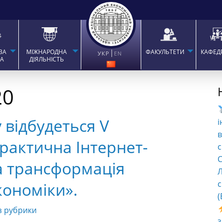
ВА
МІЖНАРОДНА
ФАКУЛЬТЕТИ
КАФЕД
УКР
EN
ТА
ДІЯЛЬНІСТЬ
20
у відбудеться V
і
в
рактична Інтернет-
с
C
 трансформація
Л
с
кономіки».
(
з рубрики