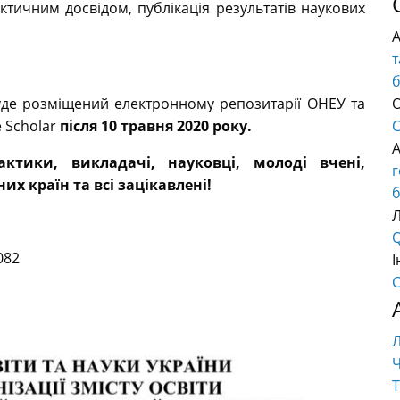
ктичним досвідом, публікація результатів наукових
т
буде розміщений електронному репозитарії ОНЕУ та
О
 Scholar
після 10 травня 2020 року.
C
ктики, викладачі, науковці, молоді вчені,
их країн та всі зацікавлені!
б
Q
082
І
C
Ч
Т