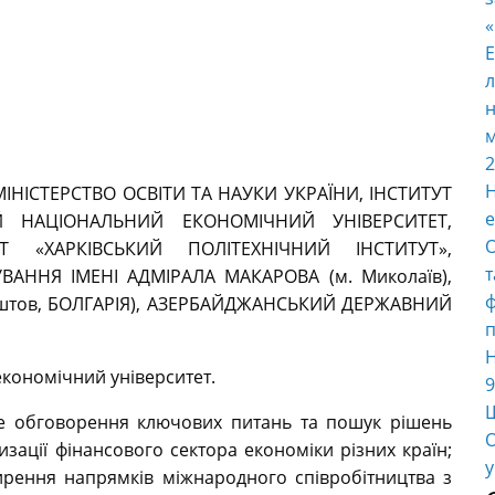
E
л
н
м
2
Н
ІНІСТЕРСТВО ОСВІТИ ТА НАУКИ УКРАЇНИ, ІНСТИТУТ
е
ИЙ НАЦІОНАЛЬНИЙ ЕКОНОМІЧНИЙ УНІВЕРСИТЕТ,
О
Т «ХАРКІВСЬКИЙ ПОЛІТЕХНІЧНИЙ ІНСТИТУТ»,
т
АННЯ ІМЕНІ АДМІРАЛА МАКАРОВА (м. Миколаїв),
ф
віштов, БОЛГАРІЯ), АЗЕРБАЙДЖАНСЬКИЙ ДЕРЖАВНИЙ
п
Н
кономічний університет.
9
Ш
 обговорення ключових питань та пошук рішень
О
зації фінансового сектора економіки різних країн;
у
ирення напрямків міжнародного співробітництва з