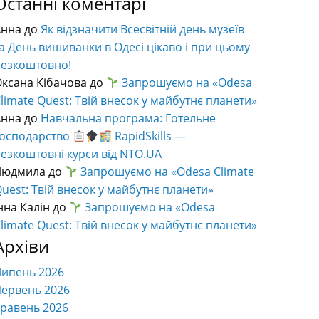
Останні коментарі
Анна
до
Як відзначити Всесвітній день музеїв
а День вишиванки в Одесі цікаво і при цьому
безкоштовно!
ксана Кібачова
до
Запрошуємо на «Odesa
limate Quest: Твій внесок у майбутнє планети»
Анна
до
Навчальна програма: Готельне
господарство
RapidSkills —
езкоштовні курси від NTO.UA
Людмила
до
Запрошуємо на «Odesa Climate
uest: Твій внесок у майбутнє планети»
нна Калін
до
Запрошуємо на «Odesa
limate Quest: Твій внесок у майбутнє планети»
Архіви
Липень 2026
ервень 2026
равень 2026