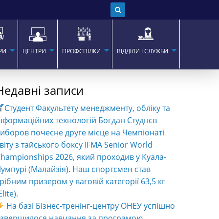
РИ
ЦЕНТРИ
ПРОФСПІЛКИ
ВІДДІЛИ І СЛУЖБИ
Недавні записи
Студент Факультету менеджменту, обліку та
нформаційних технологій Богдан Студнєв
иборов почесне друге місце на Чемпіонаті
віту з тайського боксу IFMA Senior World
hampionships 2026, який проходив у Куала-
умпурі (Малайзія). Наш спортсмен став
рібним призером у ваговій категорії 63,5 кг
Elite).
На базі Бізнес-тренінг-центру ОНЕУ успішно
завершилося навчання за програмою