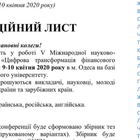
В
С
Ч
Т
К
Б
С
Г
Л
В
С
Ч
Т