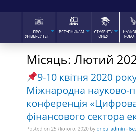
ПРО
ВСТУПНИКАМ
СТУДЕНТУ
НАУКО
УНІВЕРСИТЕТ
ОНЕУ
РОБО
Місяць:
Лютий 20
9-10 квітня 2020 рок
Міжнародна науково-п
конференція «Цифрова
фінансового сектора е
Posted on 25 Лютого, 2020 by
oneu_admin
-
Бе