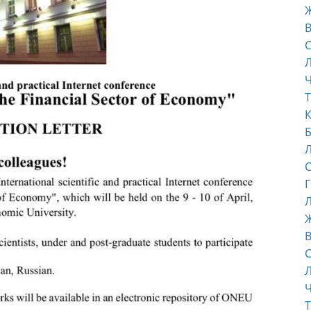
В
С
Ч
Т
К
Б
С
Г
Л
В
С
Ч
Т