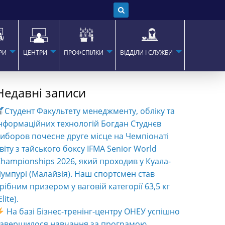
РИ
ЦЕНТРИ
ПРОФСПІЛКИ
ВІДДІЛИ І СЛУЖБИ
Недавні записи
Студент Факультету менеджменту, обліку та
нформаційних технологій Богдан Студнєв
иборов почесне друге місце на Чемпіонаті
віту з тайського боксу IFMA Senior World
hampionships 2026, який проходив у Куала-
умпурі (Малайзія). Наш спортсмен став
рібним призером у ваговій категорії 63,5 кг
Elite).
На базі Бізнес-тренінг-центру ОНЕУ успішно
завершилося навчання за програмою