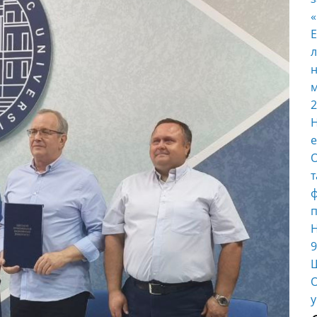
E
л
н
м
2
Н
е
О
т
ф
п
Н
9
Ш
О
у