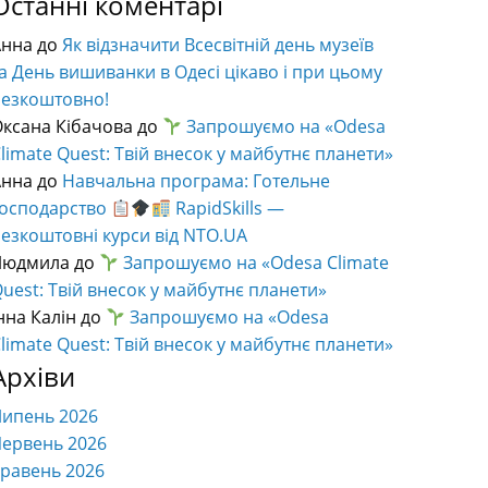
Останні коментарі
Анна
до
Як відзначити Всесвітній день музеїв
а День вишиванки в Одесі цікаво і при цьому
безкоштовно!
ксана Кібачова
до
Запрошуємо на «Odesa
limate Quest: Твій внесок у майбутнє планети»
Анна
до
Навчальна програма: Готельне
господарство
RapidSkills —
езкоштовні курси від NTO.UA
Людмила
до
Запрошуємо на «Odesa Climate
uest: Твій внесок у майбутнє планети»
нна Калін
до
Запрошуємо на «Odesa
limate Quest: Твій внесок у майбутнє планети»
Архіви
Липень 2026
ервень 2026
равень 2026