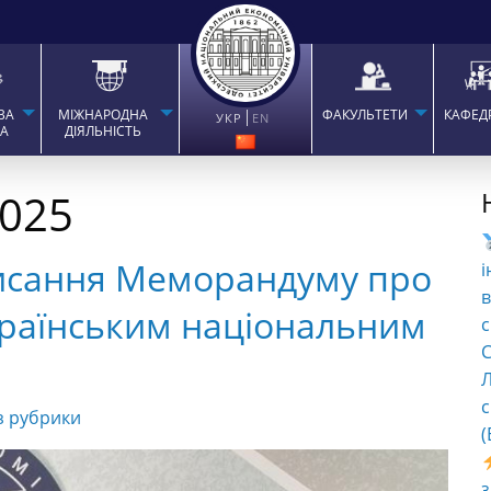
ВА
МІЖНАРОДНА
ФАКУЛЬТЕТИ
КАФЕД
УКР
EN
ТА
ДІЯЛЬНІСТЬ
025
писання Меморандуму про
і
в
країнським національним
с
C
Л
с
з рубрики
(