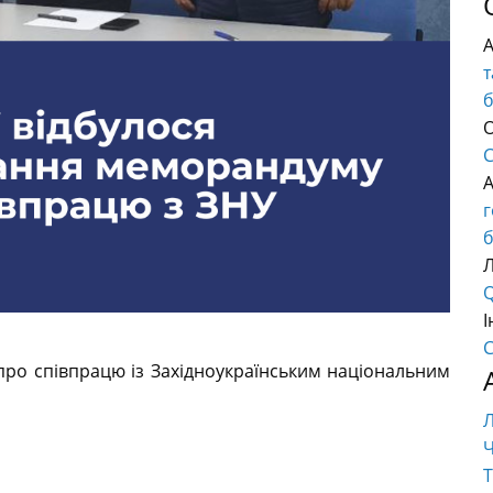
т
О
C
б
Q
І
C
ро співпрацю із Західноукраїнським національним
Ч
Т