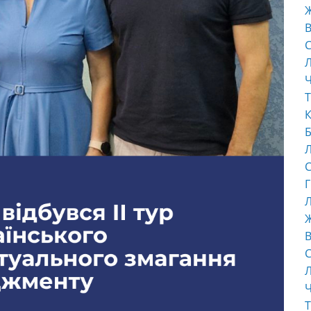
В
С
Ч
Т
К
Б
С
Г
Л
В
С
Ч
Т