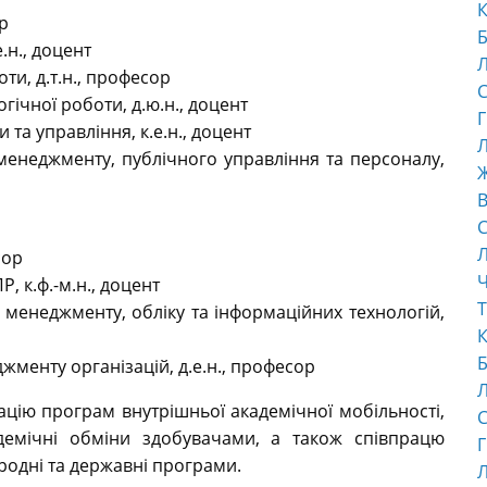
К
р
Б
.н., доцент
и, д.т.н., професор
С
ічної роботи, д.ю.н., доцент
Г
та управління, к.е.н., доцент
Л
енеджменту, публічного управління та персоналу,
В
С
сор
Ч
 к.ф.-м.н., доцент
Т
енеджменту, обліку та інформаційних технологій,
К
Б
менту організацій, д.е.н., професор
цію програм внутрішньої академічної мобільності,
С
адемічні обміни здобувачами, а також співпрацю
Г
родні та державні програми.
Л