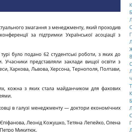
К
Б
С
лектуального змагання з менеджменту, який проходив
Г
конференції за підтримки Української асоціації з
Л
турі було подано 62 студентські роботи, з яких до
В
и. Учасники представляли заклади вищої освіти з
С
еси, Харкова, Львова, Херсона, Тернополя, Полтави,
Ч
Т
ях, кожна з яких стала майданчиком для фахових
К
еями.
Б
ковці в галузі менеджменту — доктори економічних
С
Єпіфанова, Леонід Кожушко, Тетяна Лепейко, Олена
Г
 Петро Микитюк.
Л