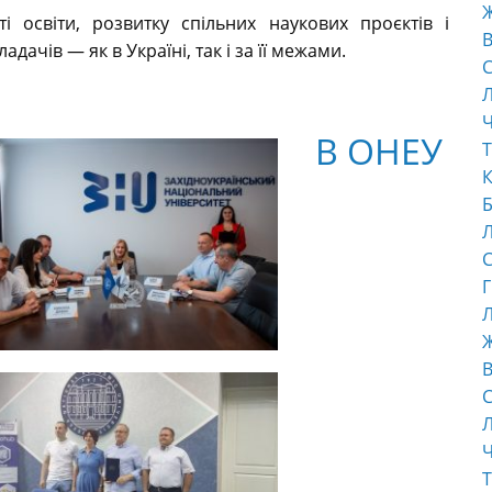
і освіти, розвитку спільних наукових проєктів і
В
ачів — як в Україні, так і за її межами.
С
Ч
В ОНЕУ
Т
К
Б
С
Г
Л
В
С
Ч
Т