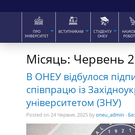
ПРО
ВСТУПНИКАМ
СТУДЕНТУ
НАУКО
УНІВЕРСИТЕТ
ОНЕУ
РОБО
Місяць:
Червень 2
В ОНЕУ відбулося під
співпрацю із Західноу
університетом (ЗНУ)
Posted on 24 Червня, 2025 by
oneu_admin
-
Бе