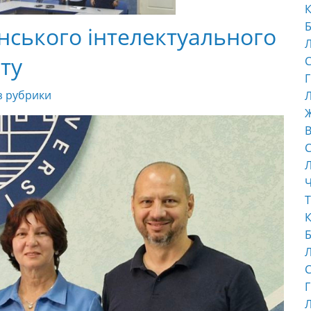
К
Б
аїнського інтелектуального
ту
С
Г
з рубрики
Л
В
С
Ч
Т
К
Б
С
Г
Л