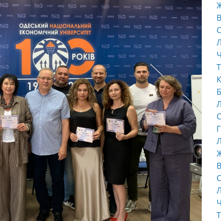
В
С
Ч
Т
К
Б
С
Г
Л
В
С
Ч
Т