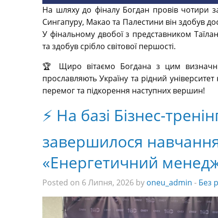
На шляху до фіналу Богдан провів чотири з
Сингапуру, Макао та Палестини він здобув д
У фінальному двобої з представником Таїлан
та здобув срібло світової першості.
🏆 Щиро вітаємо Богдана з цим визначн
прославляють Україну та рідний університет
перемог та підкорення наступних вершин!
⚡️ На базі Бізнес-трен
завершилося навчанн
«Енергетичний менед
Posted on 6 Липня, 2026 by
oneu_admin
-
Без 