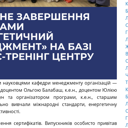
К
Б
С
Г
Л
В
С
Ч
Т
ми науковцями кафедри менеджменту організацій —
К
, доцентом Ольгою Балабаш, к.е.н., доцентом Юлією
Б
ун та організатором програми, к.е.н., старшим
ьно вивчали міжнародні стандарти, енергетичну
С
тивності.
Г
ення сертифікатів. Випускників особисто привітав
Л