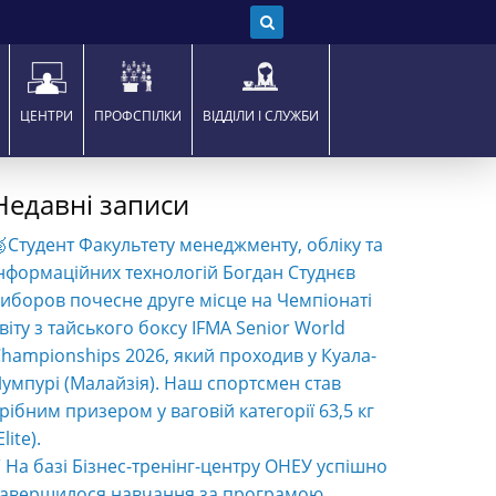
ЦЕНТРИ
ПРОФСПІЛКИ
ВІДДІЛИ І СЛУЖБИ
Недавні записи
Студент Факультету менеджменту, обліку та
нформаційних технологій Богдан Студнєв
иборов почесне друге місце на Чемпіонаті
віту з тайського боксу IFMA Senior World
hampionships 2026, який проходив у Куала-
умпурі (Малайзія). Наш спортсмен став
рібним призером у ваговій категорії 63,5 кг
Elite).
️ На базі Бізнес-тренінг-центру ОНЕУ успішно
завершилося навчання за програмою