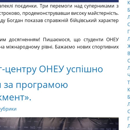
К
апеклі поєдинки. Три перемоги над суперниками з
Б
остроково, продемонструвавши високу майстерність.
ду Богдан показав справжній бійцівський характер
С
Г
Л
им досягненням! Пишаємося, що студенти ОНЕУ
 на міжнародному рівні. Бажаємо нових спортивних
В
С
інг-центру ОНЕУ успішно
Ч
я за програмою
Т
К
жмент».
Б
рубрики
С
Г
Л