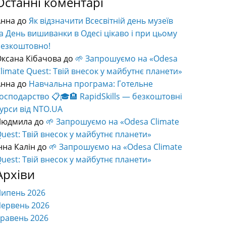
Останні коментарі
Анна
до
Як відзначити Всесвітній день музеїв
а День вишиванки в Одесі цікаво і при цьому
безкоштовно!
ксана Кібачова
до
🌱 Запрошуємо на «Odesa
limate Quest: Твій внесок у майбутнє планети»
Анна
до
Навчальна програма: Готельне
осподарство 📋🎓🏨 RapidSkills — безкоштовні
урси від NTO.UA
Людмила
до
🌱 Запрошуємо на «Odesa Climate
uest: Твій внесок у майбутнє планети»
нна Калін
до
🌱 Запрошуємо на «Odesa Climate
uest: Твій внесок у майбутнє планети»
Архіви
Липень 2026
ервень 2026
равень 2026