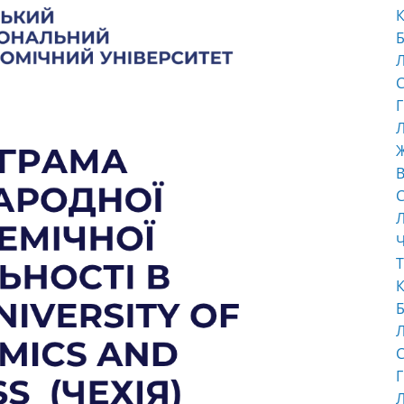
К
Б
С
Г
Л
В
С
Ч
Т
К
Б
С
Г
Л