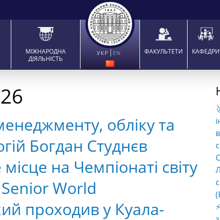
А
МІЖНАРОДНА
ФАКУЛЬТЕТИ
КАФЕДРИ
УКР
EN
ДІЯЛЬНІСТЬ
026

менеджменту, обліку та
і
в
гій Богдан Студнєв
с
C
місце на Чемпіонаті світу
Л
с
 Senior World
(
кий проходив у Куала-
⚡