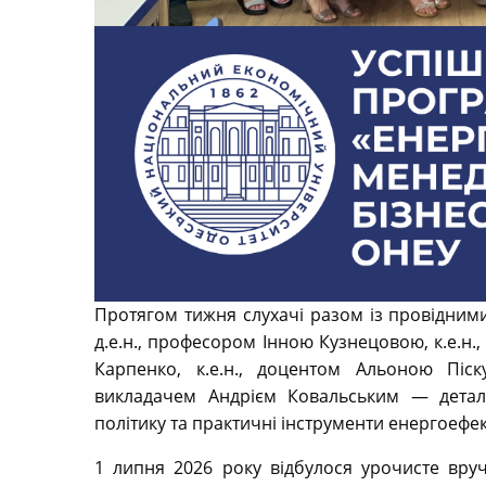
Протягом тижня слухачі разом із провідни
д.е.н., професором Інною Кузнецовою, к.е.н.
Карпенко, к.е.н., доцентом Альоною Піск
викладачем Андрієм Ковальським — детал
політику та практичні інструменти енергоефек
1 липня 2026 року відбулося урочисте вруч