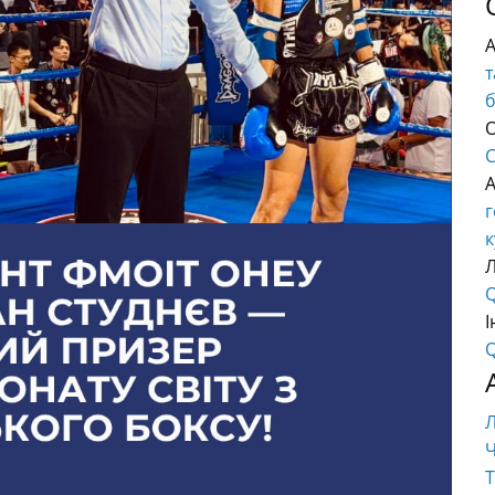
т
О
C
г
к
Q
І
Q
Ч
Т