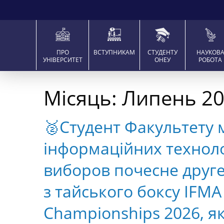
ПРО
ВСТУПНИКАМ
СТУДЕНТУ
НАУКОВ
УНІВЕРСИТЕТ
ОНЕУ
РОБОТА
Місяць:
Липень 2
🥈Студент Факультету 
інформаційних техноло
виборов почесне друге 
з тайського боксу IFMA
Championships 2026, я