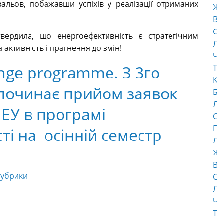
вальов, побажавши успіхів у реалізації отриманих
В
С
твердила, що енергоефективність є стратегічним
активність і прагнення до змін!
Ч
nge programme. З 3го
Т
К
починає прийом заявок
Б
НЕУ в програмі
С
Г
ті на осінній семестр
Л
В
рубрики
С
Ч
Т