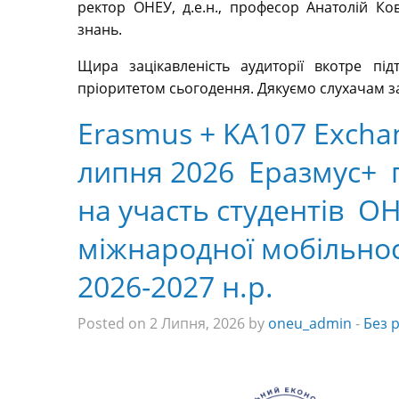
ректор ОНЕУ, д.е.н., професор Анатолій Ко
знань.
Щира зацікавленість аудиторії вкотре під
пріоритетом сьогодення. Дякуємо слухачам за 
Erasmus + KA107 Excha
липня 2026 Еразмус+ 
на участь студентів О
міжнародної мобільнос
2026-2027 н.р.
Posted on 2 Липня, 2026 by
oneu_admin
-
Без 