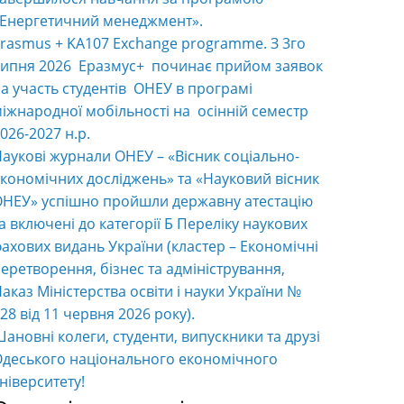
«Енергетичний менеджмент».
rasmus + KA107 Exchange programme. З 3го
ипня 2026 Еразмус+ починає прийом заявок
а участь студентів ОНЕУ в програмі
іжнародної мобільності на осінній семестр
026-2027 н.р.
аукові журнали ОНЕУ – «Вісник соціально-
кономічних досліджень» та «Науковий вісник
НЕУ» успішно пройшли державну атестацію
а включені до категорії Б Переліку наукових
ахових видань України (кластер – Економічні
еретворення, бізнес та адміністрування,
аказ Міністерства освіти і науки України №
28 від 11 червня 2026 року).
ановні колеги, студенти, випускники та друзі
деського національного економічного
ніверситету!