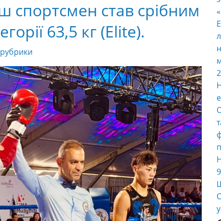
аш спортсмен став срібним
E
орії 63,5 кг (Elite).
л
н
 рубрики
м
2
Н
е
О
т
ф
п
Н
9
Ш
О
у