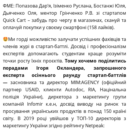
ФМЕ: Попазова Дар’я, Ізіменко Руслана, Бостанжі Юля,
Дьяченко Оля, ментор Грінченко Р.В. зі стартапом
Quick Cart – забудь про чергу в магазинах, скануй та
оплачуй покупки у своєму смартфоні (158 лайків).
Ми горді можливістю залучати успішних фахівців та
членів журі в стартап-баттлі. Досвід і професіоналізм
експертів допомагають студентам краще розуміти
точки росту їхніх проєктів.
Тому хочемо поділитись
порадами Ігоря Окландера, запрошеного
експерта осіннього раунду стартап-баттлів
—
засновника та директор MIM:AGENCY (офіційний
партнер USAID, клиєнти Autodoc, RIA, Націнальна
поліція України), диркетора з маркетингу групи
компаній Infomir к.е.н, досвід виводу на ринок та
просування українських продуктів в понад 150 країні
світу. В 2019 році увійшов у ТОП-10 директорів з
маркетингу України згідно рейтингу Netpeak: