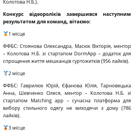
Колотова Н.Б.).
Конкурс відеороліків завершився наступним
результатом для команд, вітаємо:
1 місце
ФФБС: Стоянова Олександра, Масюк Вікторія, ментор
– Колотова Н.Б. зі стартапом DormApp – додаток для
спрощення життя мешканців гуртожитків (956 лайків).
2 місце
ФФБС: Гаврилюк Юрій, Єфанова Юлія, Тарновецька
Анна, Шевченко Олеся, ментор – Колотова Н.Б. зі
стартапом Matching app – сучасна платформа для
вибору стильного одягу не виходячи з дому (786
лайків).
3 місце