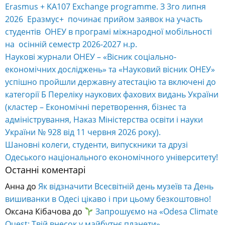
Erasmus + KA107 Exchange programme. З 3го липня
2026 Еразмус+ починає прийом заявок на участь
студентів ОНЕУ в програмі міжнародної мобільності
на осінній семестр 2026-2027 н.р.
Наукові журнали ОНЕУ – «Вісник соціально-
економічних досліджень» та «Науковий вісник ОНЕУ»
успішно пройшли державну атестацію та включені до
категорії Б Переліку наукових фахових видань України
(кластер – Економічні перетворення, бізнес та
адміністрування, Наказ Міністерства освіти і науки
України № 928 від 11 червня 2026 року).
Шановні колеги, студенти, випускники та друзі
Одеського національного економічного університету!
Останні коментарі
Анна
до
Як відзначити Всесвітній день музеїв та День
вишиванки в Одесі цікаво і при цьому безкоштовно!
Оксана Кібачова
до
Запрошуємо на «Odesa Climate
Quest: Твій внесок у майбутнє планети»