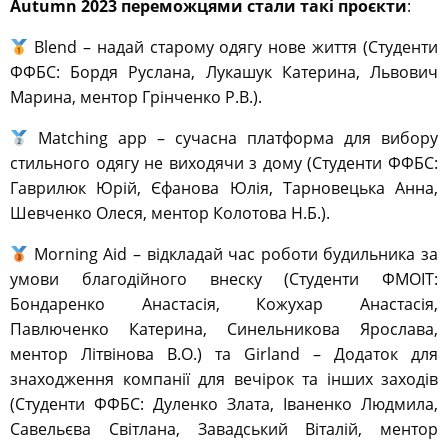
Autumn 2023 переможцями стали такі проєкти
:
Blend – надай старому одягу нове життя (Студенти
ФФБС: Бордя Руслана, Лукашук Катерина, Львович
Марина, ментор Грінченко Р.В.).
Matching app – сучасна платформа для вибору
стильного одягу не виходячи з дому (Студенти ФФБС:
Гаврилюк Юрій, Єфанова Юлія, Тарновецька Анна,
Шевченко Олеся, ментор Колотова Н.Б.).
Morning Aid – відкладай час роботи будильника за
умови благодійного внеску (Студенти ФМОІТ:
Бондаренко Анастасія, Кожухар Анастасія,
Павлюченко Катерина, Синельникова Ярослава,
ментор Літвінова В.О.) та Girland – Додаток для
знаходження компанії для вечірок та інших заходів
(Студенти ФФБС: Дуленко Злата, Іваненко Людмила,
Савельєва Світлана, Завадський Віталій, ментор