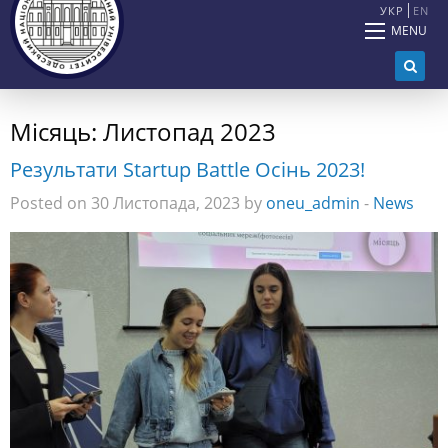
УКР
EN
MENU
Місяць:
Листопад 2023
Результати Startup Battle Осінь 2023!
Posted on 30 Листопада, 2023 by
oneu_admin
-
News