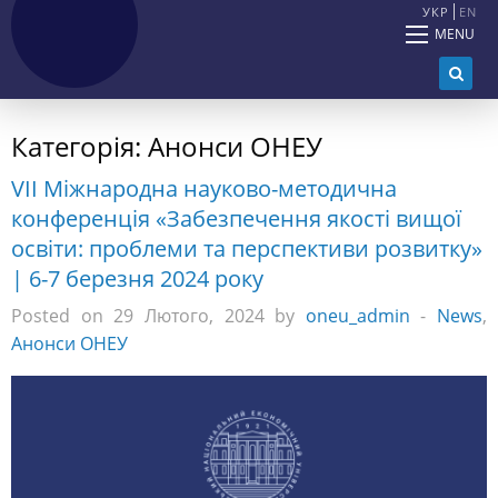
УКР
EN
MENU
Категорія:
Анонси ОНЕУ
VII Міжнародна науково-методична
конференція «Забезпечення якості вищої
освіти: проблеми та перспективи розвитку»
| 6-7 березня 2024 року
Posted on 29 Лютого, 2024 by
oneu_admin
-
News
,
Анонси ОНЕУ