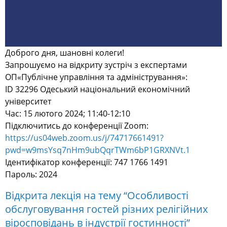
Доброго дня, шановні колеги!
Запрошуємо на відкриту зустріч з експертами
ОП«Публічне управління та адміністрування»:
ID 32296 Одеський національний економічний
університет
Час: 15 лютого 2024;
11:40-12:10
Підключитись до конференції Zoom:
https
://
us
04
web
.
zoom
.
us
/
j
/
74717661491?
pwd
=
w
9
msYsq
7
nHm
9
ub
QqrTWm
6
bP
1
GRXNVt
.1
Ідентифікатор конференції
: 747 1766 1491
Пароль: 2024
Відкрита лекція на тему “Особливості
обслуговування гостей різних релігійних
віросповідань в індустрії гостинності”