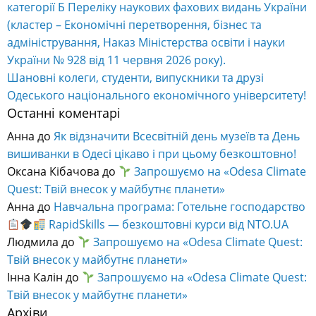
категорії Б Переліку наукових фахових видань України
(кластер – Економічні перетворення, бізнес та
адміністрування, Наказ Міністерства освіти і науки
України № 928 від 11 червня 2026 року).
Шановні колеги, студенти, випускники та друзі
Одеського національного економічного університету!
Останні коментарі
Анна
до
Як відзначити Всесвітній день музеїв та День
вишиванки в Одесі цікаво і при цьому безкоштовно!
Оксана Кібачова
до
Запрошуємо на «Odesa Climate
Quest: Твій внесок у майбутнє планети»
Анна
до
Навчальна програма: Готельне господарство
RapidSkills — безкоштовні курси від NTO.UA
Людмила
до
Запрошуємо на «Odesa Climate Quest:
Твій внесок у майбутнє планети»
Інна Калін
до
Запрошуємо на «Odesa Climate Quest:
Твій внесок у майбутнє планети»
Архіви