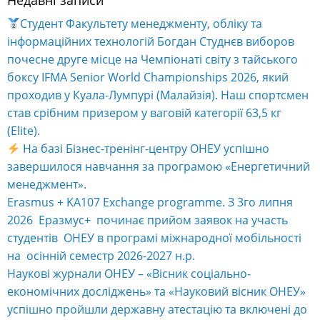
Студент Факультету менеджменту, обліку та
інформаційних технологій Богдан Студнєв виборов
почесне друге місце на Чемпіонаті світу з тайського
боксу IFMA Senior World Championships 2026, який
проходив у Куала-Лумпурі (Малайзія). Наш спортсмен
став срібним призером у ваговій категорії 63,5 кг
(Elite).
На базі Бізнес-тренінг-центру ОНЕУ успішно
завершилося навчання за програмою «Енергетичний
менеджмент».
Erasmus + KA107 Exchange programme. З 3го липня
2026 Еразмус+ починає прийом заявок на участь
студентів ОНЕУ в програмі міжнародної мобільності
на осінній семестр 2026-2027 н.р.
Наукові журнали ОНЕУ – «Вісник соціально-
економічних досліджень» та «Науковий вісник ОНЕУ»
успішно пройшли державну атестацію та включені до