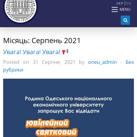
УКР
EN
MENU
Місяць:
Серпень 2021
Увага! Увага! Увага!
Posted on 31 Серпня, 2021 by
oneu_admin
-
Без
рубрики