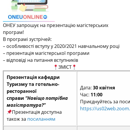
ОНЕУ запрошує на презентацію магістерських
програм!
В програмі зустрічей:
– особливості вступу у 2020/2021 навчальному році
– презентація магістерської програми
– відповіді на питання вступників
ЗМІСТ
Презентація кафедри
Туризму та готельно-
Дата:
30 квітня
ресторанної
Час:
11:00
справи
“Навіщо потрібна
Приєднуйтесь за пос
магістратура?”
https://us02web.zoom
Презентація доступна
також за
посиланням