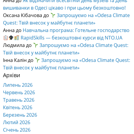
Анна
до
Як відзначити Всесвітній день музеїв та День
вишиванки в Одесі цікаво і при цьому безкоштовно!
Оксана Кібачова
до
Запрошуємо на «Odesa Climate
Quest: Твій внесок у майбутнє планети»
Анна
до
Навчальна програма: Готельне господарство
RapidSkills — безкоштовні курси від NTO.UA
Людмила
до
Запрошуємо на «Odesa Climate Quest:
Твій внесок у майбутнє планети»
Інна Калін
до
Запрошуємо на «Odesa Climate Quest:
Твій внесок у майбутнє планети»
Архіви
Липень 2026
Червень 2026
Травень 2026
Квітень 2026
Березень 2026
Лютий 2026
Січень 2026