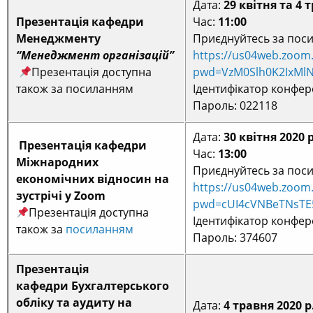
Дата:
29 квітня та 4 
Презентація кафедри
Час:
11:00
Менеджменту
Приєднуйтесь за пос
“Менеджмент організацій”
https://us04web.zoom
Презентація доступна
pwd=VzM0Slh0K2IxMl
також за посиланням
Ідентифікатор конфере
Пароль: 022118
Дата:
30 квітня 2020 р
Презентація кафедри
Час:
13:00
Міжнародних
Приєднуйтесь за пос
економічних відносин на
https://us04web.zoom
зустрічі у Zoom
pwd=cUI4cVNBeTNsTE
Презентація доступна
Ідентифікатор конфере
також за
посиланням
Пароль: 374607
Презентація
кафедри Бухгалтерського
обліку та аудиту на
Дата:
4 травня 2020 р