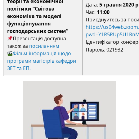
теорії та економічної
Дата:
5 травня 2020 р
політики “Світова
Час:
11:00
економіка та моделі
Приєднуйтесь за пос
функціонування
https://us04web.zoom
господарських систем”
pwd=Y1R5RUp5U1RnM
Презентація доступна
Ідентифікатор конфер
також за
посиланням
Пароль:
021932
Фільм-інформація щодо
програми магістрів кафедри
ЗЕТ та ЕП.