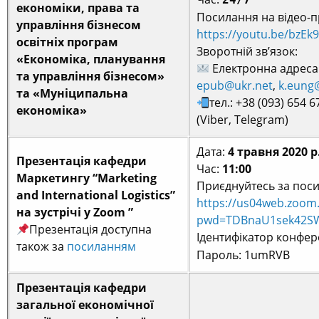
економіки, права та
Посилання на відео-п
управління бізнесом
https://youtu.be/bzEk
освітніх програм
Зворотній зв’язок:
«Економіка, планування
Електронна адреса
та управління бізнесом»
epub@ukr.net
,
k.eung
та «Муніципальна
тел.: +38 (093) 654 6
економіка»
(Viber, Telegram)
Дата:
4 травня 2020 р
Презентація кафедри
Час:
11:00
Маркетингу “Marketing
Приєднуйтесь за пос
and International Logistics”
https://us04web.zoom
на зустрічі у Zoom ”
pwd=TDBnaU1sek42SW
Презентація доступна
Ідентифікатор конфере
також за
посиланням
Пароль: 1umRVB
Презентація кафедри
загальної економічної