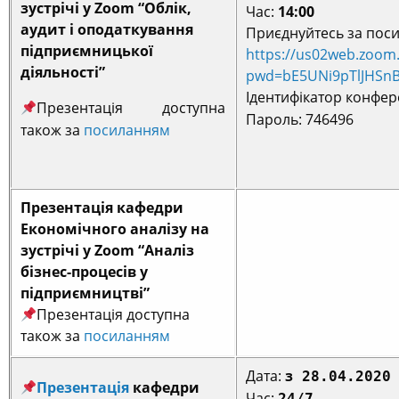
зустрічі у Zoom “
Облік,
Час:
14:00
аудит і оподаткування
Приєднуйтесь за пос
підприємницької
https://us02web.zoom
діяльності”
pwd=bE5UNi9pTlJHS
Ідентифікатор конфере
Презентація доступна
Пароль: 746496
також за
посиланням
Презентація кафедри
Економічного аналізу на
зустрічі у Zoom “Аналіз
бізнес-процесів у
підприємництві”
Презентація доступна
також за
посиланням
Дата:
з
28.04.2020 
Презентація
кафедри
Час:
24
/7