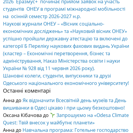
2026 Еразмус+ починає прийом заявок на участь
студентів ОНЕУ в програмі міжнародної мобільності
на осінній семестр 2026-2027 н.р.
Наукові журнали ОНЕУ – «Вісник соціально-
економічних досліджень» та «Науковий вісник ОНЕУ»
успішно пройшли державну атестацію та включені до
категорії Б Переліку наукових фахових видань України
(кластер – Економічні перетворення, бізнес та
адміністрування, Наказ Міністерства освіти і науки
України № 928 від 11 червня 2026 року).
Шановні колеги, студенти, випускники та друзі
Одеського національного економічного університету!
Останні коментарі
Анна
до
Як відзначити Всесвітній день музеїв та День
вишиванки в Одесі цікаво і при цьому безкоштовно!
Оксана Кібачова
до
Запрошуємо на «Odesa Climate
Quest: Твій внесок у майбутнє планети»
Анна
до
Навчальна програма: Готельне господарство