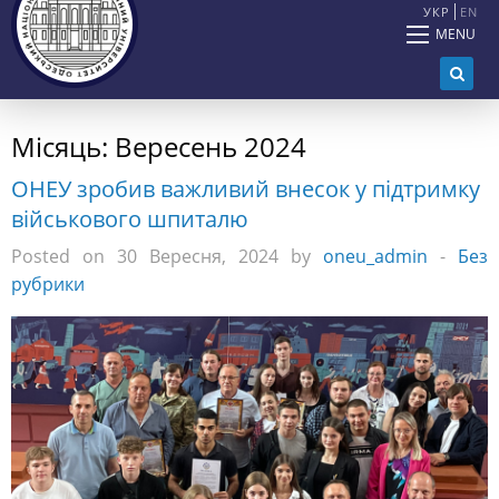
УКР
EN
MENU
Місяць:
Вересень 2024
ОНЕУ зробив важливий внесок у підтримку
військового шпиталю
Posted on 30 Вересня, 2024 by
oneu_admin
-
Без
рубрики