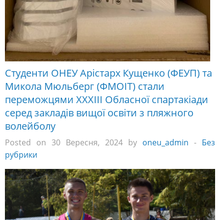
Студенти ОНЕУ Арістарх Кущенко (ФЕУП) та
Микола Мюльберг (ФМОІТ) стали
переможцями ХХХІІІ Обласної спартакіади
серед закладів вищої освіти з пляжного
волейболу
Posted on 30 Вересня, 2024 by
oneu_admin
-
Без
рубрики