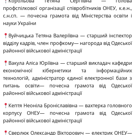
Корольова Тетяна Сергіївна — голова
профспілкової організації співробітників ОНЕУ, к.е.н.,
с.н.сп. — почесна грамота від Міністерства освіти і
науки України
Вуйчицька Тетяна Валеріївна — старший інспектор
відділу кадрів, член профкому— нагорода від Одеської
районної військової адміністрації
Вакула Аліса Юріївна — старший викладач кафедри
економічної кібернетики та інформаційних
технологій, адміністратор єдиної електронної бази з
питань освіти— почесна грамота від Одеської
районної військової адміністрації
Кептя Неоніла Броніславівна — вахтерка головного
корпусу ОНЕУ— почесна грамота від Одеської
районної військової адміністрації
Сверлюк Олександр Вікторович — електрик ОНЕУ—