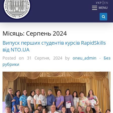
УКР
EN
MENU
Місяць:
Серпень 2024
Випуск перших студентів курсів RapidSkills
від NTO.UA
Posted on 31 Серпня, 2024 by
oneu_admin
-
Без
рубрики