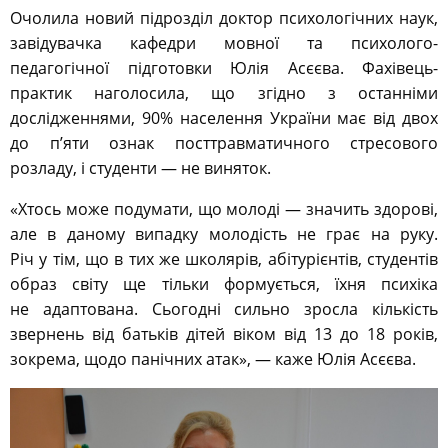
Очолила новий підрозділ доктор психологічних наук,
завідувачка кафедри мовної та психолого-
педагогічної підготовки Юлія Асєєва. Фахівець-
практик наголосила, що згідно з останніми
дослідженнями, 90% населення України має від двох
до п’яти ознак посттравматичного стресового
розладу, і студенти — не виняток.
«Хтось може подумати, що молоді — значить здорові,
але в даному випадку молодість не грає на руку.
Річ у тім, що в тих же школярів, абітурієнтів, студентів
образ світу ще тільки формується, їхня психіка
не адаптована. Сьогодні сильно зросла кількість
звернень від батьків дітей віком від 13 до 18 років,
зокрема, щодо панічних атак», — каже Юлія Асєєва.