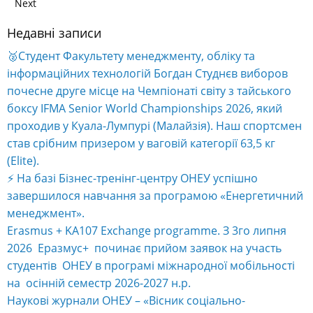
Next
Недавні записи
🥈Студент Факультету менеджменту, обліку та
інформаційних технологій Богдан Студнєв виборов
почесне друге місце на Чемпіонаті світу з тайського
боксу IFMA Senior World Championships 2026, який
проходив у Куала-Лумпурі (Малайзія). Наш спортсмен
став срібним призером у ваговій категорії 63,5 кг
(Elite).
⚡️ На базі Бізнес-тренінг-центру ОНЕУ успішно
завершилося навчання за програмою «Енергетичний
менеджмент».
Erasmus + KA107 Exchange programme. З 3го липня
2026 Еразмус+ починає прийом заявок на участь
студентів ОНЕУ в програмі міжнародної мобільності
на осінній семестр 2026-2027 н.р.
Наукові журнали ОНЕУ – «Вісник соціально-