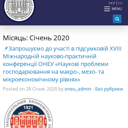
УКР
EN
MENU
Місяць:
Січень 2020
📌Запрошуємо до участі в підсумковій XVIІI
Міжнародній науково-практичній
конференції ОНЕУ «Наукові проблеми
господарювання на макро-, мезо- та
мікроекономічному рівнях»
Posted on 28 Січня, 2020 by
oneu_admin
-
Без рубрики