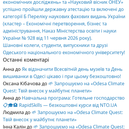
економічних досліджень» та «Науковий вісник ОНЕУ»
успішно пройшли державну атестацію та включені до
категорії Б Переліку наукових фахових видань України
(кластер – Економічні перетворення, бізнес та
адміністрування, Наказ Міністерства освіти і науки
України № 928 від 11 червня 2026 року).
Шановні колеги, студенти, випускники та друзі
Одеського національного економічного університету!
Останні коментарі
Анна
до
Як відзначити Всесвітній день музеїв та День
вишиванки в Одесі цікаво і при цьому безкоштовно!
Оксана Кібачова
до
🌱 Запрошуємо на «Odesa Climate
Quest: Твій внесок у майбутнє планети»
Анна
до
Навчальна програма: Готельне господарство
📋🎓🏨 RapidSkills — безкоштовні курси від NTO.UA
Людмила
до
🌱 Запрошуємо на «Odesa Climate Quest:
Твій внесок у майбутнє планети»
Інна Калін
до
🌱 Запрошуємо на «Odesa Climate Quest: