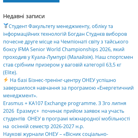
Недавні записи
Alternative:
Студент Факультету менеджменту, обліку та
інформаційних технологій Богдан Студнєв виборов
почесне друге місце на Чемпіонаті світу з тайського
боксу IFMA Senior World Championships 2026, який
проходив у Куала-Лумпурі (Малайзія). Наш спортсмен
став срібним призером у ваговій категорії 63,5 кг
(Elite).
На базі Бізнес-тренінг-центру ОНЕУ успішно
завершилося навчання за програмою «Енергетичний
менеджмент».
Erasmus + KA107 Exchange programme. З 3го липня
2026 Еразмус+ починає прийом заявок на участь
студентів ОНЕУ в програмі міжнародної мобільності
на осінній семестр 2026-2027 н.р.
Наукові журнали ОНЕУ – «Вісник соціально-