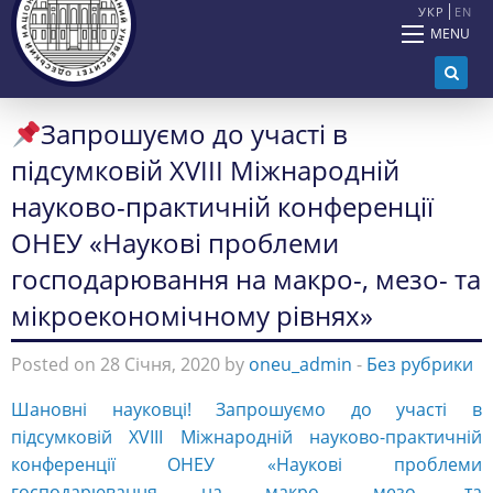
УКР
EN
MENU
Запрошуємо до участі в
підсумковій XVIІI Міжнародній
науково-практичній конференції
ОНЕУ «Наукові проблеми
господарювання на макро-, мезо- та
мікроекономічному рівнях»
Posted on 28 Січня, 2020 by
oneu_admin
-
Без рубрики
Шановні науковці! Запрошуємо до участі в
підсумковій XVIІI Міжнародній науково-практичній
конференції ОНЕУ «Наукові проблеми
господарювання на макро-, мезо- та