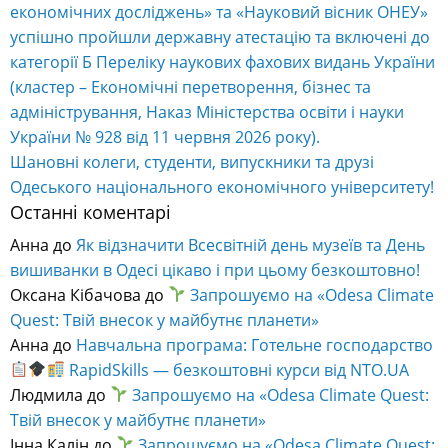
економічних досліджень» та «Науковий вісник ОНЕУ»
успішно пройшли державну атестацію та включені до
категорії Б Переліку наукових фахових видань України
(кластер – Економічні перетворення, бізнес та
адміністрування, Наказ Міністерства освіти і науки
України № 928 від 11 червня 2026 року).
Шановні колеги, студенти, випускники та друзі
Одеського національного економічного університету!
Останні коментарі
Анна
до
Як відзначити Всесвітній день музеїв та День
вишиванки в Одесі цікаво і при цьому безкоштовно!
Оксана Кібачова
до
Запрошуємо на «Odesa Climate
Quest: Твій внесок у майбутнє планети»
Анна
до
Навчальна програма: Готельне господарство
RapidSkills — безкоштовні курси від NTO.UA
Людмила
до
Запрошуємо на «Odesa Climate Quest:
Твій внесок у майбутнє планети»
Інна Калін
до
Запрошуємо на «Odesa Climate Quest: