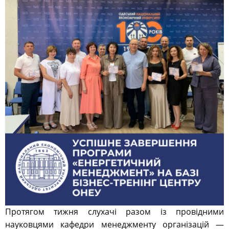
Протягом тижня слухачі разом із провідними
науковцями кафедри менеджменту організацій —