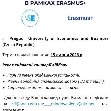
з
Prague
University
of
Economics
and
Business
(
Czech Republic
)
Термін подачі заявок до
1
5 липня 2026
р
.
Рекомендовані критерії відбору
Гарний рівень академічної успішності.
Рівень володіння англійською мовою (
B
2 та вищі
).
Соціально-економічна забезпеченість
Для розгляду Вашої кандидатури, Ви маєте надіслати
на
ird@oneu.edu.ua
;
mindovaolena@ukr.net
такі
документи: