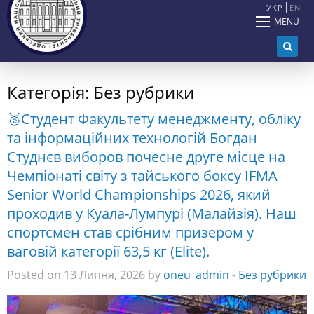
УКР
EN
MENU
Категорія:
Без рубрики
🥈Студент Факультету менеджменту, обліку
та інформаційних технологій Богдан
Студнєв виборов почесне друге місце на
Чемпіонаті світу з тайського боксу IFMA
Senior World Championships 2026, який
проходив у Куала-Лумпурі (Малайзія). Наш
спортсмен став срібним призером у
ваговій категорії 63,5 кг (Elite).
Posted on 13 Липня, 2026 by
oneu_admin
-
Без рубрики