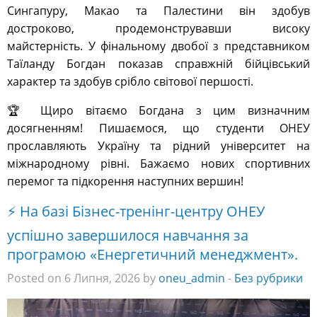
Сингапуру, Макао та Палестини він здобув
достроково, продемонструвавши високу
майстерність. У фінальному двобої з представником
Таїланду Богдан показав справжній бійцівський
характер та здобув срібло світової першості.
🏆 Щиро вітаємо Богдана з цим визначним
досягненням! Пишаємося, що студенти ОНЕУ
прославляють Україну та рідний університет на
міжнародному рівні. Бажаємо нових спортивних
перемог та підкорення наступних вершин!
⚡️ На базі Бізнес-тренінг-центру ОНЕУ
успішно завершилося навчання за
програмою «Енергетичний менеджмент».
Posted on 6 Липня, 2026 by
oneu_admin
-
Без рубрики