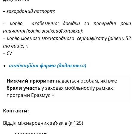
–
закордоний паспорт;
–
копію академічної довідки за попередні роки
навчання (копію залікової книжки);
– копію мовного міжнародного сертифікату (рівень В2
та вище)
;
.
–
CV
аплікаційна форма (додається)
Нижчий пріоритет
надається особам, які вже
брали участь
у заходах мобільностіу рамках
програми Еразмус +
Контакти:
Відділ міжнародних зв’язків (к.125)