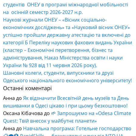
студентів ОНЕУ в програмі міжнародної мобільності
на осінній семестр 2026-2027 н.р.
Наукові журнали ОНЕУ – «Вісник соціально-
економічних досліджень» та «Науковий вісник ОНЕУ»
успішно пройшли державну атестацію та включені до
категорії Б Переліку наукових фахових видань України
(кластер – Економічні перетворення, бізнес та
адміністрування, Наказ Міністерства освіти і науки
України № 928 від 11 червня 2026 року).
Шановні колеги, студенти, випускники та друзі
Одеського національного економічного університету!
Останні коментарі
Анна
до
Як відзначити Всесвітній день музеїв та День
вишиванки в Одесі цікаво і при цьому безкоштовно!
Оксана Кібачова
до
🌱 Запрошуємо на «Odesa Climate
Quest: Твій внесок у майбутнє планети»
Анна
до
Навчальна програма: Готельне господарство