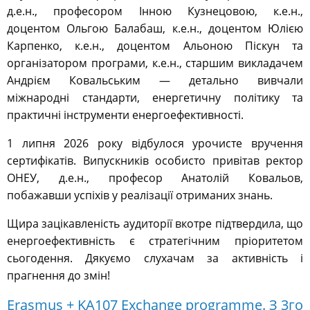
д.е.н., професором Інною Кузнецовою, к.е.н.,
доцентом Ольгою Балабаш, к.е.н., доцентом Юлією
Карпенко, к.е.н., доцентом Альоною Піскун та
організатором програми, к.е.н., старшим викладачем
Андрієм Ковальським — детально вивчали
міжнародні стандарти, енергетичну політику та
практичні інструменти енергоефективності.
1 липня 2026 року відбулося урочисте вручення
сертифікатів. Випускників особисто привітав ректор
ОНЕУ, д.е.н., професор Анатолій Ковальов,
побажавши успіхів у реалізації отриманих знань.
Щира зацікавленість аудиторії вкотре підтвердила, що
енергоефективність є стратегічним пріоритетом
сьогодення. Дякуємо слухачам за активність і
прагнення до змін!
Erasmus + KA107 Exchange programme. З 3го