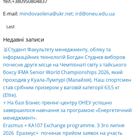
тел.+380950804837
E-mail:
mindovaolena@ukr.net;
ird@oneu.edu.ua
Last
Недавні записи
🥈Студент Факультету менеджменту, обліку та
інформаційних технологій Богдан Студнєв виборов
почесне друге місце на Чемпіонаті світу з тайського
боксу IFMA Senior World Championships 2026, який
проходив у Куала-Лумпурі (Малайзія). Наш спортсмен
став срібним призером у ваговій категорії 63,5 кг
(Elite).
⚡️ На базі Бізнес-тренінг-центру ОНЕУ успішно
завершилося навчання за програмою «Енергетичний
менеджмент».
Erasmus + KA107 Exchange programme. З 3го липня
2026 Еразмус+ починає прийом заявок на участь