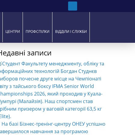
ЦЕНТРИ
ПРОФСПІЛКИ
ВІДДІЛИ І СЛУЖБИ
Недавні записи
Студент Факультету менеджменту, обліку та
нформаційних технологій Богдан Студнєв
иборов почесне друге місце на Чемпіонаті
віту з тайського боксу IFMA Senior World
hampionships 2026, який проходив у Куала-
умпурі (Малайзія). Наш спортсмен став
рібним призером у ваговій категорії 63,5 кг
Elite).
️ На базі Бізнес-тренінг-центру ОНЕУ успішно
завершилося навчання за програмою