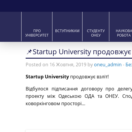
ПРО
ВСТУПНИКАМ
СТУДЕНТУ
НАУКОВ
УНІВЕРСИТЕТ
ОНЕУ
РОБОТА
📌Startup University продовжує
Posted on 16 Жовтня, 2019 by
oneu_admin
-
Бе
Startup University
продовжує взліт!
Відбулося підписання договору про деле
проекту між Одеською ОДА та ОНЕУ. Спо
коворкінговом просторі…