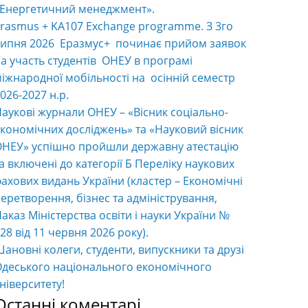
«Енергетичний менеджмент».
rasmus + KA107 Exchange programme. З 3го
ипня 2026 Еразмус+ починає прийом заявок
а участь студентів ОНЕУ в програмі
іжнародної мобільності на осінній семестр
026-2027 н.р.
аукові журнали ОНЕУ – «Вісник соціально-
кономічних досліджень» та «Науковий вісник
НЕУ» успішно пройшли державну атестацію
а включені до категорії Б Переліку наукових
ахових видань України (кластер – Економічні
еретворення, бізнес та адміністрування,
аказ Міністерства освіти і науки України №
28 від 11 червня 2026 року).
ановні колеги, студенти, випускники та друзі
деського національного економічного
ніверситету!
Останні коментарі