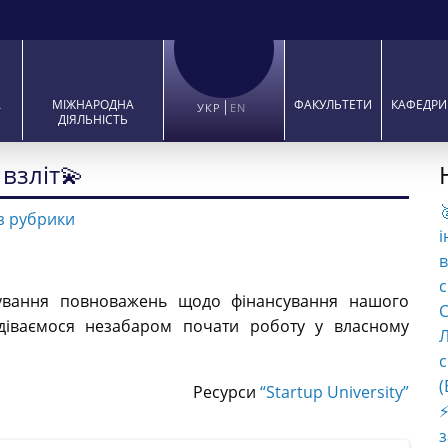
А
МІЖНАРОДНА
ФАКУЛЬТЕТИ
КАФЕДРИ
УКР
EN
ДІЯЛЬНІСТЬ
 взліт💫

з рубрики
і
в
с
гування повноважень щодо фінансування нашого
C
діваємося незабаром почати роботу у власному
Л
с
(
Ресурси
“Startup University”
⚡