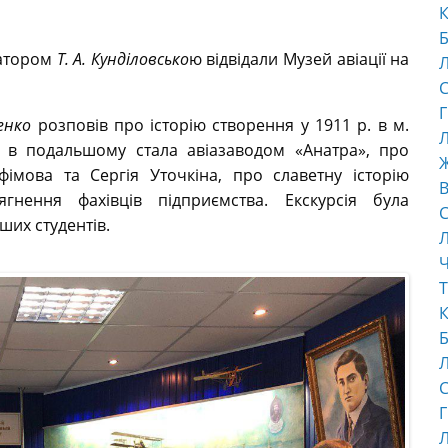
К
Б
ратором
Т. А. Кунділовсько
ю відвідали Музей авіації на
С
Г
енко
розповів про історію створення у 1911 р. в м.
Л
а в подальшому стала авіазаводом «Анатра», про
імова та Сергія Уточкіна, про славетну історію
В
ягнення фахівців підприємства. Екскурсія була
С
их студентів.
Ч
Т
К
Б
С
Г
Л