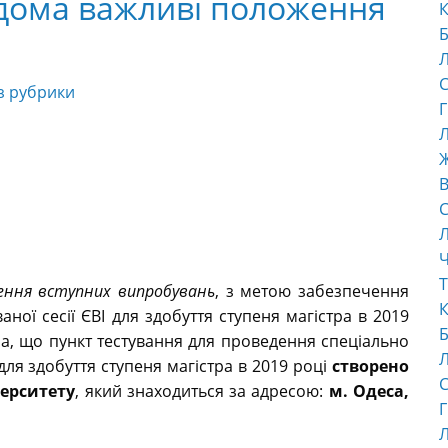
ідома важливі положення
К
Б
С
з рубрики
Г
Л
В
С
Ч
Т
ення вступних випробувань
, з метою забезпечення
К
ої сесії ЄВІ для здобуття ступеня магістра в 2019
Б
ма, що пункт тестування для проведення спеціально
 для здобуття ступеня магістра в 2019 році
створено
С
верситету
, який знаходиться за адресою:
м. Одеса,
Г
Л