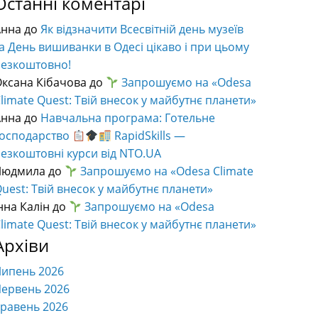
Останні коментарі
Анна
до
Як відзначити Всесвітній день музеїв
а День вишиванки в Одесі цікаво і при цьому
безкоштовно!
ксана Кібачова
до
Запрошуємо на «Odesa
limate Quest: Твій внесок у майбутнє планети»
Анна
до
Навчальна програма: Готельне
господарство
RapidSkills —
езкоштовні курси від NTO.UA
Людмила
до
Запрошуємо на «Odesa Climate
uest: Твій внесок у майбутнє планети»
нна Калін
до
Запрошуємо на «Odesa
limate Quest: Твій внесок у майбутнє планети»
Архіви
Липень 2026
ервень 2026
равень 2026