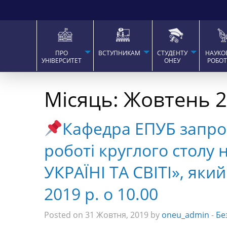
ПРО
ВСТУПНИКАМ
СТУДЕНТУ
НАУКО
УНІВЕРСИТЕТ
ОНЕУ
РОБО
Місяць:
Жовтень 
Кафедра ЕПУБ запро
роботі круглого столу 
УКРАЇНІ ТА СВІТІ», яки
2019 р. о 10.00
Posted on 31 Жовтня, 2019 by
oneu_admin
-
Бе