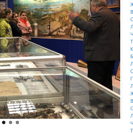
В
С
Ч
Т
К
Б
С
Г
Л
В
С
Ч
Т