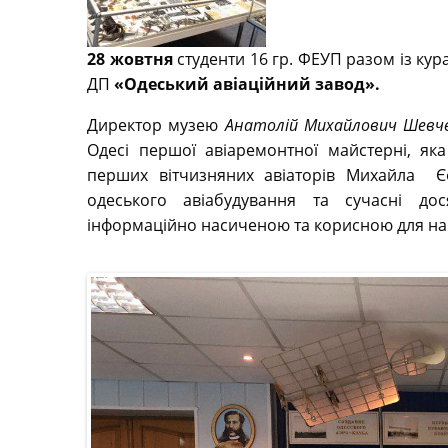
28 жовтня
студенти 16 гр. ФЕУП разом із ку
ДП
«Одеський авіаційний завод».
Директор музею
Анатолій Михайлович Шевч
Одесі першої авіаремонтної майстерні, як
перших вітчизняних авіаторів Михайла Єф
одеського авіабудування та сучасні дос
інформаційно насиченою та корисною для наш