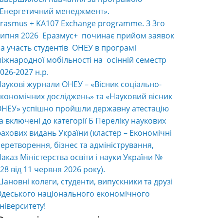
«Енергетичний менеджмент».
rasmus + KA107 Exchange programme. З 3го
ипня 2026 Еразмус+ починає прийом заявок
а участь студентів ОНЕУ в програмі
іжнародної мобільності на осінній семестр
026-2027 н.р.
аукові журнали ОНЕУ – «Вісник соціально-
кономічних досліджень» та «Науковий вісник
НЕУ» успішно пройшли державну атестацію
а включені до категорії Б Переліку наукових
ахових видань України (кластер – Економічні
еретворення, бізнес та адміністрування,
аказ Міністерства освіти і науки України №
28 від 11 червня 2026 року).
ановні колеги, студенти, випускники та друзі
деського національного економічного
ніверситету!