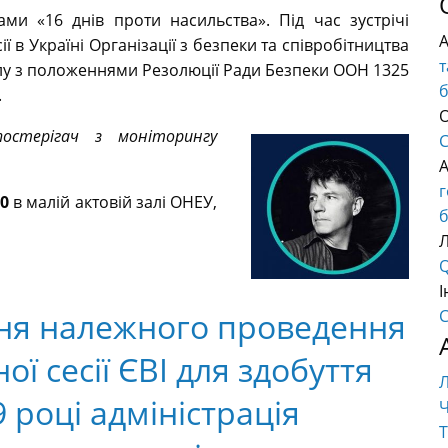
ми «16 днів проти насильства». Під час зустрічі
 в Україні Організації з безпеки та співробітництва
т
олу з положеннями Резолюції Ради Безпеки ООН 1325
.
О
постерігач з моніторингу
C
00
в малій актовій залі ОНЕУ,
б
Q
І
ня належного проведення
C
ї сесії ЄВІ для здобуття
9 році адміністрація
Ч
Т