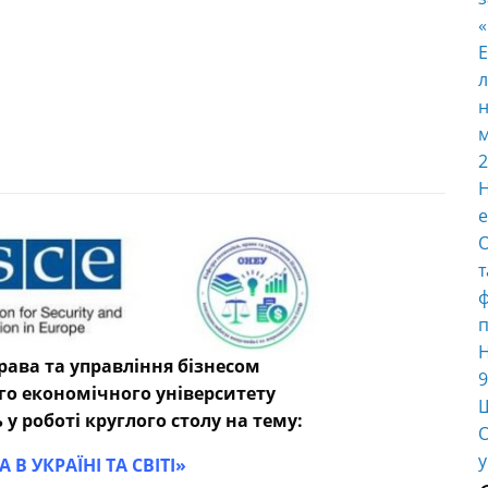
E
л
н
м
2
Н
е
О
т
ф
п
Н
рава та управління бізнесом
9
го економічного університету
Ш
у роботі круглого столу на тему:
О
у
 В УКРАЇНІ ТА СВІТІ»