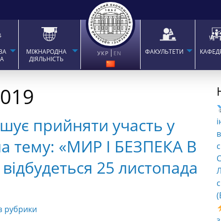
ВА
МІЖНАРОДНА
ФАКУЛЬТЕТИ
КАФЕД
УКР
EN
ТА
ДІЯЛЬНІСТЬ
2019
шує прийняти участь у
і
в
на тему: «МИР І БЕЗПЕКА В
с
C
й відбудеться 25 листопада
Л
с
(
з рубрики