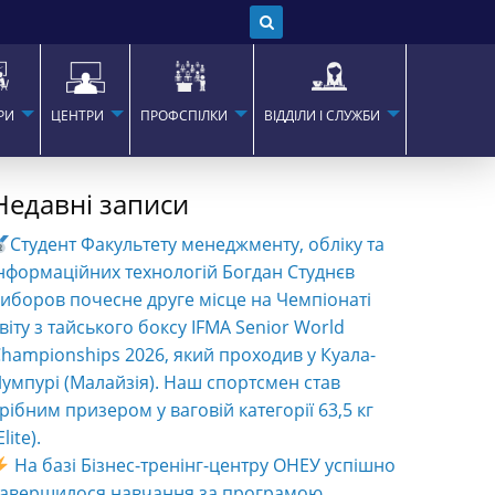
РИ
ЦЕНТРИ
ПРОФСПІЛКИ
ВІДДІЛИ І СЛУЖБИ
Недавні записи
Студент Факультету менеджменту, обліку та
нформаційних технологій Богдан Студнєв
иборов почесне друге місце на Чемпіонаті
віту з тайського боксу IFMA Senior World
hampionships 2026, який проходив у Куала-
умпурі (Малайзія). Наш спортсмен став
рібним призером у ваговій категорії 63,5 кг
Elite).
На базі Бізнес-тренінг-центру ОНЕУ успішно
завершилося навчання за програмою