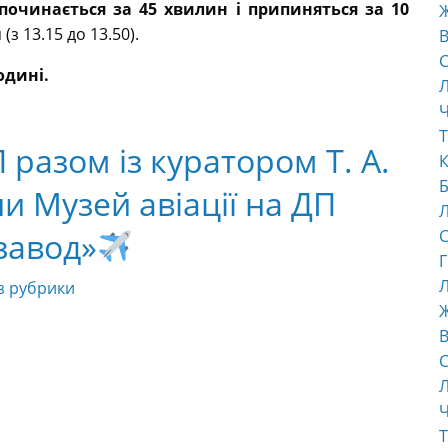
починається за 45 хвилин і припиняться за 10
з 13.15 до 13.50).
В
С
годині.
Ч
Т
 разом із куратором Т. А.
К
Б
и Музей авіації на ДП
завод»
С
Г
Л
з рубрики
В
С
Ч
Т