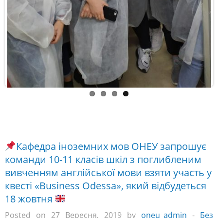
Кафедра іноземних мов ОНЕУ запрошує
команди 10-11 класів шкіл з поглибленим
вивченням англійської мови взяти участь у
квесті «Business Odessa», який відбудеться
18 жовтня
Posted on 27 Вересня, 2019 by
oneu_admin
-
Без