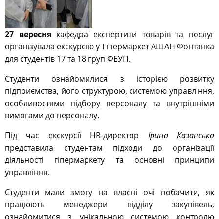
27 вересня
кафедра експертизи товарiв та послуг
органiзувала екскурсiю у Гiпермаркет АШАН Фонтанка
для студентiв 17 та 18 груп ФЕУП.
Студенти ознайомилися з історією розвитку
підприємства, його структурою, системою управління,
особливостями підбору персоналу та внутрішніми
вимогами до персоналу.
Під час екскурсії HR-директор
Iрина Казанська
представила студентам підходи до організації
діяльності гіпермаркету та основні принципи
управління.
Студенти мали змогу на власні очі побачити, як
працюють менеджери відділу закупівель,
ознайомитися з унікальною системою контролю