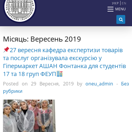
УКР
EN
MENU
Місяць:
Вересень 2019
27 вересня кафедра експертизи товарiв
та послуг органiзувала екскурсiю у
Гiпермаркет АШАН Фонтанка для студентiв
17 та 18 груп ФЕУП
Posted on 29 Вересня, 2019 by
oneu_admin
-
Без
рубрики