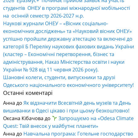
2026 Еразмус+ починає прийом заявок на участь
студентів ОНЕУ в програмі міжнародної мобільності
на осінній семестр 2026-2027 н.р.
Наукові журнали ОНЕУ – «Вісник соціально-
економічних досліджень» та «Науковий вісник ОНЕУ»
успішно пройшли державну атестацію та включені до
категорії Б Переліку наукових фахових видань України
(кластер – Економічні перетворення, бізнес та
адміністрування, Наказ Міністерства освіти і науки
України № 928 від 11 червня 2026 року).
Шановні колеги, студенти, випускники та друзі
Одеського національного економічного університету!
Останні коментарі
Анна
до
Як відзначити Всесвітній день музеїв та День
вишиванки в Одесі цікаво і при цьому безкоштовно!
Оксана Кібачова
до
Запрошуємо на «Odesa Climate
Quest: Твій внесок у майбутнє планети»
Анна
до
Навчальна програма: Готельне господарство