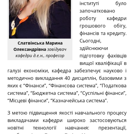
інституті було
започатковано
роботу кафедри
грошового обігу,
фінансів та кредиту.
Сьогодні,
Слатвінська Марина
здійснюючи
Олександрівна
завідувач
підготовку фахівців
кафедри д.е.н., професор
вищої кваліфікації в
галузі економіки, кафедра забезпечує науково і
методично викладання 40 дисциплін, базовими з
яких є “Фінанси”, “Фінансова система”, “Податкова
система”, “Бюджетна система”, “Суспільні фінанси”,
“Місцеві фінанси”, “Казначейська система”.
З метою підвищення якості навчального процесу
викладачами кафедри широко застосовуються
новітні технології навчання: презентації,