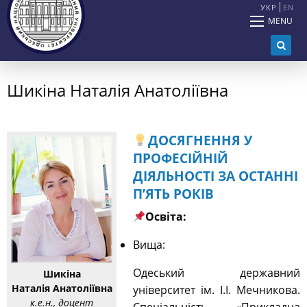
УКР
EN
MENU
Шикіна Наталія Анатоліївна
ДОСЯГНЕННЯ У
ПРОФЕСІЙНІЙ
ДІЯЛЬНОСТІ ЗА ОСТАННІ
П
’
ЯТЬ РОКІВ
Освіта:
Вища:
Одеський державний
Шикіна
Наталія Анатоліївна
університет ім. І.І. Мечникова.
к.е.н., доцент