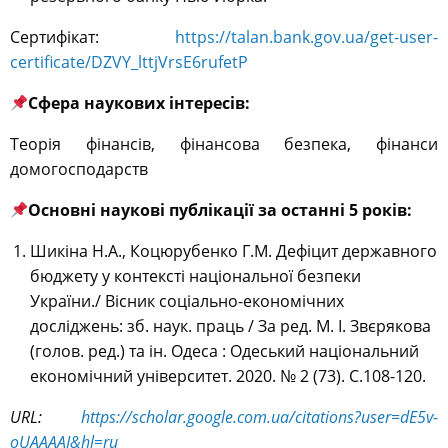
Сертифікат:
https://talan.bank.gov.ua/get-user-
certificate/DZVY_lttjVrsE6rufetP
Сфера наукових інтересів:
Теорія фінансів, фінансова безпека, фінанси
домогосподарств
Основні наукові публікації за останні 5 років:
Шикіна Н.А., Коцюрубенко Г.М. Дефіцит державного
бюджету у контексті національної безпеки
України./ Вісник соціально-економічних
досліджень: зб. наук. праць / За ред. М. І. Звєрякова
(голов. ред.) та ін. Одеса : Одеський національний
економічний університет. 2020. № 2 (73).
С.108-120.
URL:
https://scholar.google.com.ua/citations?user=dE5v-
oUAAAAJ&hl=ru