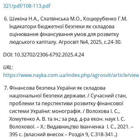
321/pdf/108-113.pdf
Шикіна Н.А., Слатвінська М.О., Коцюрубенко Г.М.
Індикатори бюджетної безпеки як складова
оцінювання фінансування умов для розвитку
людського капіталу. Агросвіт №4, 2025, с.24-30.
DOI: 10.32702/2306-6792.2025.4.24
URL:
https://www.nayka.com.ua/index.php/agrosvit/article/vie
Фінансова безпека України як складова
національної безпеки держави. / Сучасний стан,
проблеми та перспективи розвитку фінансової
системи України: монографія. / Волохова І. С.,
Хомутенко А. В. та ін.; за ред. д-ра екон. наук І. С.
Волохової. – Х.: Видавництво Іванченка І. С., 2021. –
395 с. (власний внесок – Розділ 9, С.318-341..)