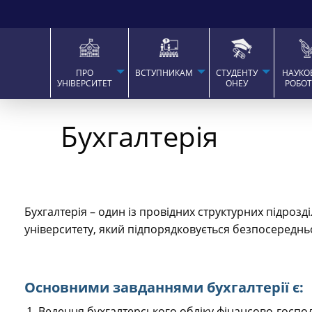
ПРО
ВСТУПНИКАМ
СТУДЕНТУ
НАУКО
УНІВЕРСИТЕТ
ОНЕУ
РОБО
Бухгалтерія
Бухгалтерія – один із провідних структурних підроз
університету, який підпорядковується безпосередньо
Основними завданнями бухгалтерії є:
Ведення бухгалтерського обліку фінансово-господа