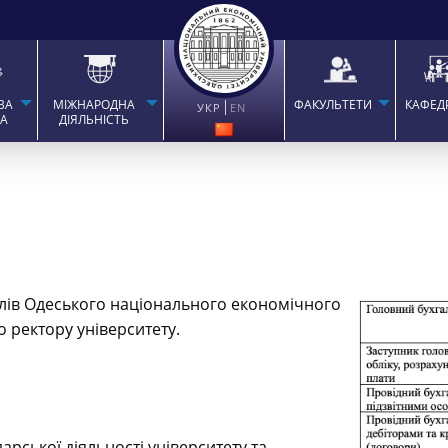
ВА
МІЖНАРОДНА
ФАКУЛЬТЕТИ
КАФЕД
УКР
EN
ТА
ДІЯЛЬНІСТЬ
ділів Одеського національного економічного
 ректору університету.
рської діяльності університету та