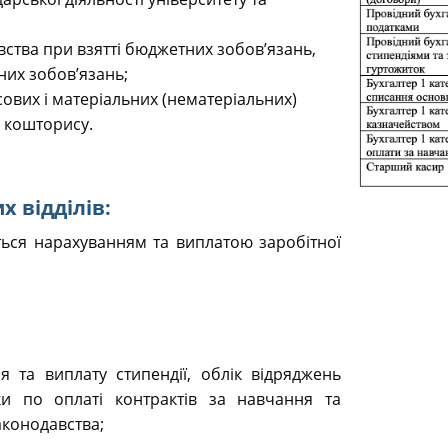
тва при взятті бюджетних зобов’язань,
них зобов’язань;
вих і матеріальних (нематеріальних)
і кошторису.
х відділів:
ься нарахуванням та виплатою заробітної
 та виплату стипендії, облік відряджень
ки по оплаті контрактів за навчання та
аконодавства;