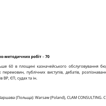
ьно-методичних робіт
–
70
льше 60 в площині казначейського обслуговування бюд
 перемовин, публічних виступів, дебатів, розпізнаванн
 ВР, ЄП, судах та ін.
Варшава (Польща): Warsaw (Poland), CLAM CONSULTING. Cha