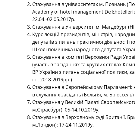
Стажування в університетах м. Познань (Пол
Academy of hotel management De Łhótellerie 
22.04.-02.05.2017р.
Стажування в Університеті м. Магдебург (Нім
Курс лекцій президентів, міністрів, народн
депутатів з питань практичної діяльності 
Школі помічника народного депутата України
Стажування в комітеті Верховної Ради Укра
(участь в засіданнях та круглих столах Ком
ВР України з питань соціальної політики, за
ін.: 2018-2019рр.)
Стажування в Європейському Парламенті: кур
в слуханнях засідань (Бельгія, м. Брюссель) 
Стажування у Великій Палаті Європейського
м.Страсбург): 05-14.10.2019у.
Стажування в Верховному суді Британії, Б
м.Лондон): 17-24.11.2019у.