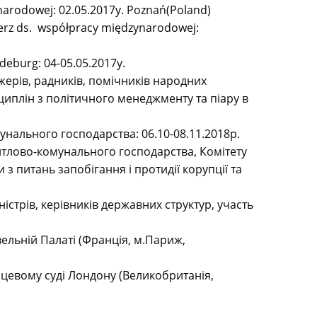
arodowej: 02.05.2017y. Poznań(Poland)
lerz ds. współpracy międzynarodowej:
deburg: 04-05.05.2017y.
джерів, радників, помічників народних
циплін з політичного менеджменту та піару в
унального господарства: 06.10-08.11.2018р.
 житлово-комунального господарства, Комітету
 з питань запобігання і протидії корупції та
істрів, керівників державних структур, участь
ельній Палаті (Франція, м.Париж,
сцевому суді Лондону (Великобританія,