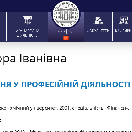
А
МІЖНАРОДНА
ФАКУЛЬТЕТИ
КАФЕДРИ
УКР
EN
ДІЯЛЬНІСТЬ
ра Іванівна
Я У ПРОФЕСІЙНІЙ ДІЯЛЬНОСТІ 
ономічний університет, 2001, спеціальність «Фінанси», 
: