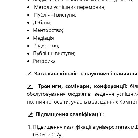
Методи успішних перемовин;
Публічні виступи;
Дебати;
Менторство;
Медіація
Лідерство;
Публічні виступи;
Риторика
📌
Загальна кількість наукових і навчал
📌
Тренінги, семінари, конференції:
бі
обслуговування бюджетів, ведення успішних
політичної освіти, участь в засіданнях Комітетів
📌
Підвищення кваліфікації :
Підвищення кваліфікації в університетах м.
03.05. 2017y.