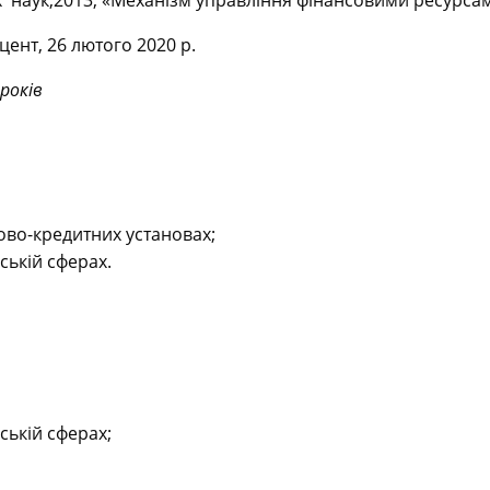
 наук,2013, «Механізм управління фінансовими ресурсам
цент, 26 лютого 2020 р.
 років
ово-кредитних установах;
ській сферах.
ській сферах;