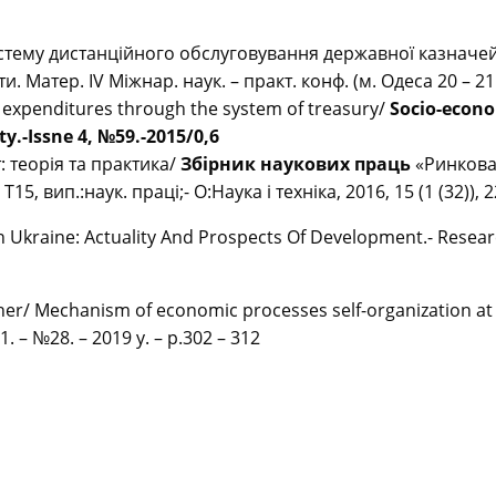
систему дистанційного обслуговування державної казначе
 Матер. ІV Міжнар. наук. – практ. конф. (м. Одеса 20 – 21.
 expenditures through the system of treasury/
Socio-econom
y.-Issne 4, №59.-2015/0,6
 теорія та практика/
Збірник наукових праць
«Ринкова 
Т15, вип.:наук. праці;- О:Наука і техніка, 2016, 15 (1 (32)), 
n Ukraine: Actuality And Prospects Of Development.- Resea
her/ Mechanism of economic processes self-organization at t
1. – №28. – 2019 у. – р.302 – 312