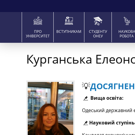
ПРО
ВСТУПНИКАМ
СТУДЕНТУ
НАУКОВ
УНІВЕРСИТЕТ
ОНЕУ
РОБОТА
Курганська Елеоно
💡
ДОСЯГНЕНН
📌
Вища освіта:
Одеський державний ек
📌
Нау
ковий ст
уп
інь