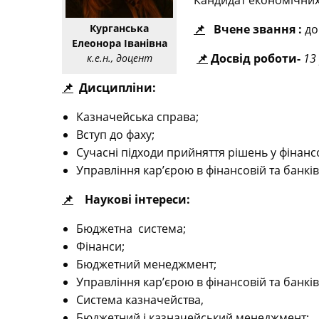
Кандидат економічних
📌
Вчене звання
:
до
Курганська
Елеонора Іванівна
📌
Досвід роботи-
13
к.е.н., доцент
📌
Дисципл
і
н
и:
Казначейська справа;
Вступ до фаху;
Сучасні підходи прийняття рішень у фінанс
Управління кар’єрою в фінансовій та банків
📌
Нау
кові інтереси:
Бюджетна система;
Фінанси;
Бюджетний менеджмент;
Управління кар’єрою в фінансовій та банків
Система казначейства,
Бюджетний і казначейський менеджмент;