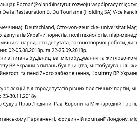
ьща): Poznań(Poland)Instytut rozwoju współpracy międzyn
De ła Restauration Et Du Tourisme (Holding SA) V-ce kanc
еччина): Deutschland, Otto-von-geuricke- universität Mag
их депутатів України, юристів, політтехнологів, піар-мене
помічника народного депутата, законотворчої роботи, дис
: 02-05.08.2018р. та 22-25.09.2018р.
їни з питань будівництва, містобудування та житлово-ком
ітету ВР України з питань будівництва, містобудування і
йнятості та пенсійного забезпечення, Комітету ВР України
с лекцій від євродепутатів різних політичних партій, мін
: 23-30.11.2018у.
 Суду з Прав Людини, Раді Європи та Міжнародній Торгів
ританському Парламенті, юридичній компанії Лондону, мі