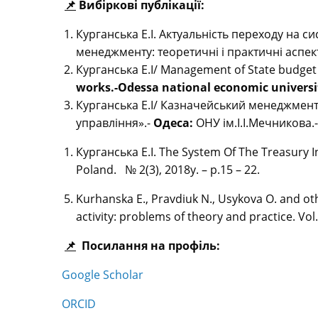
📌
Вибіркові публікації:
Курганська Е.І. Актуальність переходу на 
менеджменту: теоретичні і практичні аспекти.
Курганська Е.І/ Management of State budget
works.-Odessa national economic universit
Курганська Е.І/ Казначейський менеджмент:
управління».-
Одеса:
ОНУ ім.І.І.Мечникова.- 
Курганська Е.І. The System Of The Treasury I
Poland. ­ № 2(3), 2018y. – р.15 – 22.
Kurhanska E., Pravdiuk N., Usykova O. and ot
activity: problems of theory and practice. Vol.
📌
Посилання на профіль:
Google Scholar
ORCID