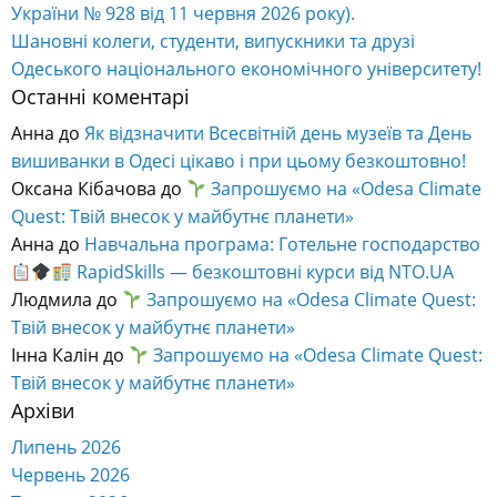
Одеського національного економічного університету!
Останні коментарі
Анна
до
Як відзначити Всесвітній день музеїв та День
вишиванки в Одесі цікаво і при цьому безкоштовно!
Оксана Кібачова
до
Запрошуємо на «Odesa Climate
Quest: Твій внесок у майбутнє планети»
Анна
до
Навчальна програма: Готельне господарство
RapidSkills — безкоштовні курси від NTO.UA
Людмила
до
Запрошуємо на «Odesa Climate Quest:
Твій внесок у майбутнє планети»
Інна Калін
до
Запрошуємо на «Odesa Climate Quest:
Твій внесок у майбутнє планети»
Архіви
Липень 2026
Червень 2026
Травень 2026
Квітень 2026