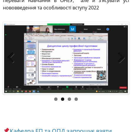
Previous
Next
Кафедра ЕП та ОПД запрошує взяти
участь у роботі Х Міжнародної науково-