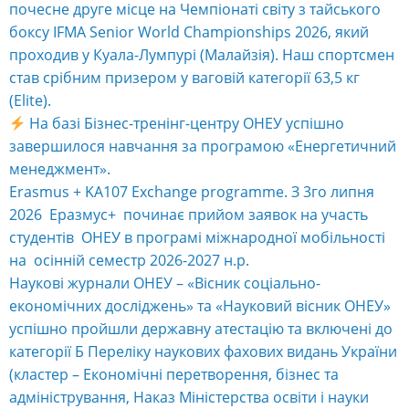
проходив у Куала-Лумпурі (Малайзія). Наш спортсмен
став срібним призером у ваговій категорії 63,5 кг
(Elite).
На базі Бізнес-тренінг-центру ОНЕУ успішно
завершилося навчання за програмою «Енергетичний
менеджмент».
Erasmus + KA107 Exchange programme. З 3го липня
2026 Еразмус+ починає прийом заявок на участь
студентів ОНЕУ в програмі міжнародної мобільності
на осінній семестр 2026-2027 н.р.
Наукові журнали ОНЕУ – «Вісник соціально-
економічних досліджень» та «Науковий вісник ОНЕУ»
успішно пройшли державну атестацію та включені до
категорії Б Переліку наукових фахових видань України
(кластер – Економічні перетворення, бізнес та
адміністрування, Наказ Міністерства освіти і науки
України № 928 від 11 червня 2026 року).
Шановні колеги, студенти, випускники та друзі