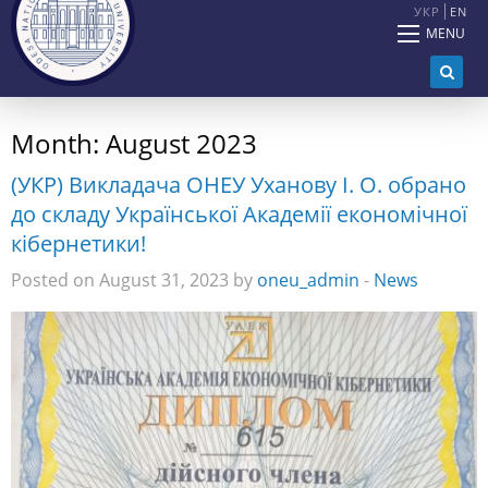
УКР
EN
MENU
Month:
August 2023
(УКР) Викладача ОНЕУ Уханову І. О. обрано
до складу Української Академії економічної
кібернетики!
Posted on August 31, 2023 by
oneu_admin
-
News