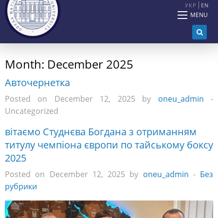
УКР
EN
MENU
Month:
December 2025
Авточернетка
Posted on December 12, 2025 by
oneu_admin
-
Uncategorized
вітаємо Студнєва Богдана з отриманням
титулу чемпіона європи по тайському боксу
2025
Posted on December 12, 2025 by
oneu_admin
-
Без
рубрики