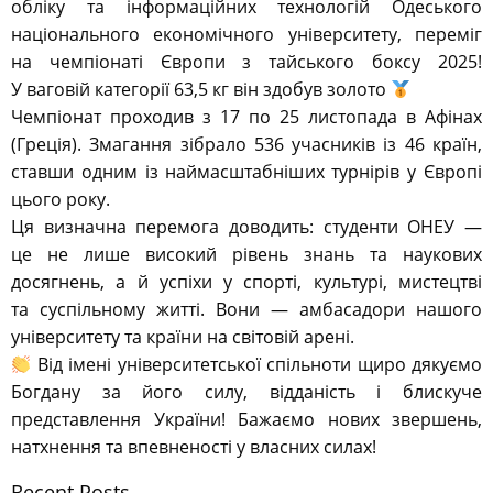
обліку та інформаційних технологій Одеського
національного економічного університету, переміг
на чемпіонаті Європи з тайського боксу 2025!
У ваговій категорії 63,5 кг він здобув золото
Чемпіонат проходив з 17 по 25 листопада в Афінах
(Греція). Змагання зібрало 536 учасників із 46 країн,
ставши одним із наймасштабніших турнірів у Європі
цього року.
Ця визначна перемога доводить: студенти ОНЕУ —
це не лише високий рівень знань та наукових
досягнень, а й успіхи у спорті, культурі, мистецтві
та суспільному житті. Вони — амбасадори нашого
університету та країни на світовій арені.
Від імені університетської спільноти щиро дякуємо
Богдану за його силу, відданість і блискуче
представлення України! Бажаємо нових звершень,
натхнення та впевненості у власних силах!
Recent Posts