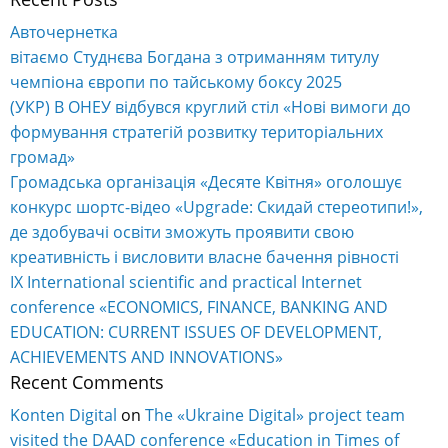
Авточернетка
вітаємо Студнєва Богдана з отриманням титулу
чемпіона європи по тайському боксу 2025
(УКР) В ОНЕУ відбувся круглий стіл «Нові вимоги до
формування стратегій розвитку територіальних
громад»
Громадська організація «Десяте Квітня» оголошує
конкурс шортс-відео «Upgrade: Скидай стереотипи!»,
де здобувачі освіти зможуть проявити свою
креативність і висловити власне бачення рівності
IX International scientific and practical Internet
conference «ECONOMICS, FINANCE, BANKING AND
EDUCATION: CURRENT ISSUES OF DEVELOPMENT,
ACHIEVEMENTS AND INNOVATIONS»
Recent Comments
Konten Digital
on
The «Ukraine Digital» project team
visited the DAAD conference «Education in Times of